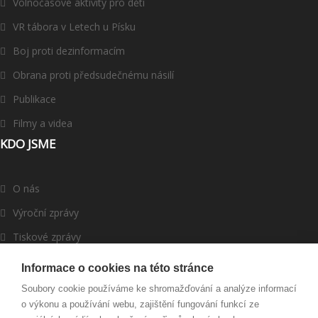
Volnočasové aktivity pro děti
VR tábora v Letech u Písku
Boj proti dezinformacím
Obrana proti předsudečnému násilí
Publikace
Filmy a videa
KDO JSME
O nás
Výroční zprávy
Tiskové zprávy
ROMEA v médiích
Informace o cookies na této stránce
Dárci a partneři
Soubory cookie používáme ke shromažďování a analýze informací
o výkonu a používání webu, zajištění fungování funkcí ze
Darujte