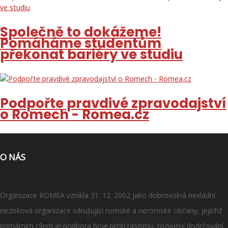
Společně to dokážeme!
Pomáháme studentům
překonat bariéry ve studiu
Podpořte pravdivé zpravodajství
o Romech - Romea.cz
O NÁS
Organizace ROMEA vznikla 31. 12. 2002 jako dobrovolná nevládní
nezisková organizace sdružující romské a neromské občany, jejichž
primárním cílem je podpora boje proti rasismu, rozvíjení dodržování