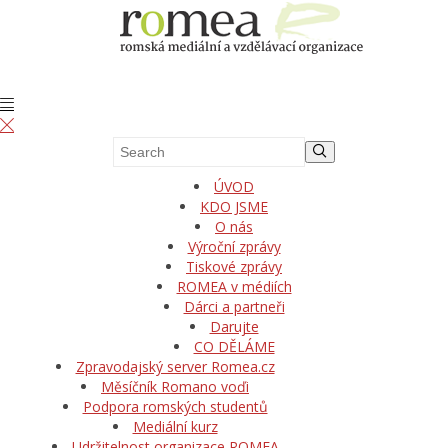
ÚVOD
KDO JSME
O nás
Výroční zprávy
Tiskové zprávy
ROMEA v médiích
Dárci a partneři
Darujte
CO DĚLÁME
Zpravodajský server Romea.cz
Měsíčník Romano voďi
Podpora romských studentů
Mediální kurz
Udržitelnost organizace ROMEA