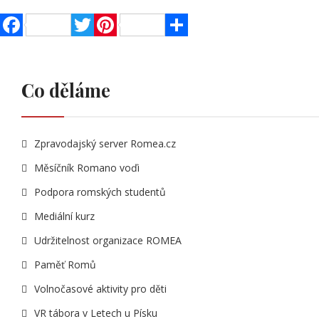
Facebook
Twitter
Pinterest
Share
Co děláme
Zpravodajský server Romea.cz
Měsíčník Romano voďi
Podpora romských studentů
Mediální kurz
Udržitelnost organizace ROMEA
Paměť Romů
Volnočasové aktivity pro děti
VR tábora v Letech u Písku