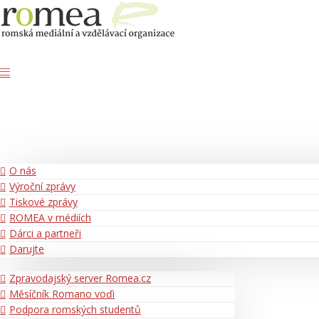
O nás
Výroční zprávy
Tiskové zprávy
ROMEA v médiích
Dárci a partneři
Darujte
Zpravodajský server Romea.cz
Měsíčník Romano voďi
Podpora romských studentů