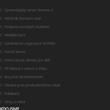
Zpravodajský server Romea.cz
Měsíčník Romano voďi
Podpora romských studentů
Mediální kurz
Udržitelnost organizace ROMEA
Paměť Romů
Volnočasové aktivity pro děti
VR tábora v Letech u Písku
Boj proti dezinformacím
Obrana proti předsudečnému násilí
Publikace
Filmy a videa
KDO JSME