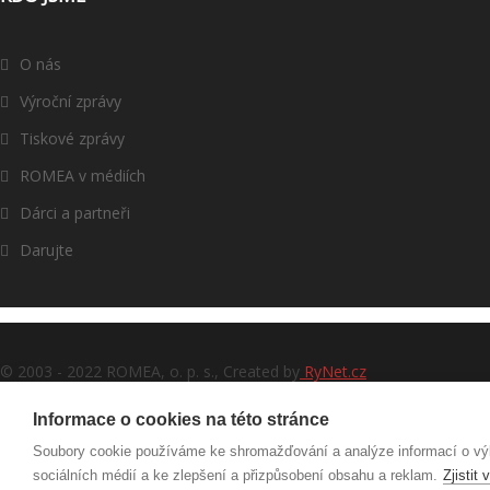
O nás
Výroční zprávy
Tiskové zprávy
ROMEA v médiích
Dárci a partneři
Darujte
© 2003 - 2022 ROMEA, o. p. s., Created by
RyNet.cz
Informace o cookies na této stránce
Soubory cookie používáme ke shromažďování a analýze informací o výk
sociálních médií a ke zlepšení a přizpůsobení obsahu a reklam.
Zjistit 