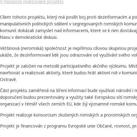
V minulosti realizované projekty
Cílem tohoto projektu, který má posílit boj proti dezinformacím a p
manipulativních politických sdělení v segregovaných romských komunitá
komunit dokázali zamyslet nad informacemi, které se k nim dostávají
hlasu v demokratické diskusi.
Většinová (neromská) společnost je nepřímou cílovou skupinou proje
ukáže, že dezinformovaní lidé jsou odrazováni od využívání svého vo
Projekt je založen na metodě participativního akčního výzkumu. Mís
navrhovat a realizovat aktivity, které budou hrát aktivní roli v komunik
Ostravě.
Část projektu zaměřená na šíření informací bude využívat národní i mez
doporučení budou prezentovány a využity také Evropskou sítí romsk
organizací v téměř všech zemích EU, kde žijí významné romské komunit
Projekt realizuje konsorcium zkušených romských a proromských or
Projekt je financován z programu Evropské unie Občané, rovnost, pr