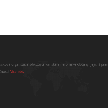
sková organizace sdružující romské a neromské občany, jejichž primá
čnosti.
Více zde...