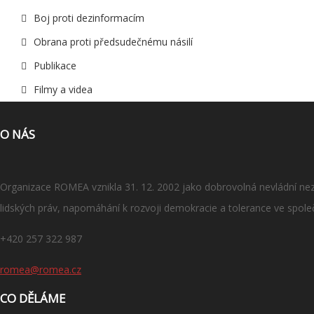
Boj proti dezinformacím
Obrana proti předsudečnému násilí
Publikace
Filmy a videa
O NÁS
Organizace ROMEA vznikla 31. 12. 2002 jako dobrovolná nevládní nezi
lidských práv, napomáhání k rozvoji demokracie a tolerance ve spole
+420 257 322 987
romea@romea.cz
CO DĚLÁME