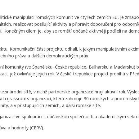
olitické manipulaci romských komunit ve čtyřech zemích EU, je zmapov
ch, realizovat posilující aktivity a připravit doporučení pro odborník
. Konečným cílem je, aby se romští občané aktivněji podíleli na dem
ktu. Komunikační část projektu odhalí, k jakým manipulativním akcím
lebního práva a dalších demokratických práv.
tní komunity (ve Španělsku, České republice, Bulharsku a Maďarsku) 
aci, jež ovlivňuje jejich roli. V české trepublice projekt probíhá v Před
inárodní sítě, v nichž partnerské organizace hrají aktivní roli. Výsle
ých grassroots organizací, která zahrnuje 30 romských a proromskýc
y, a v přistupujících zemích, a další romské sítě.
ganizací ve spolupráci s občanskou společností a akademickým sekt
áva a hodnoty (CERV).