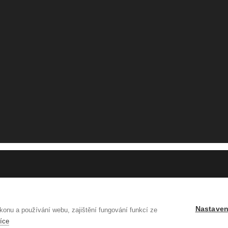
Nastaven
onu a používání webu, zajištění fungování funkcí ze
více