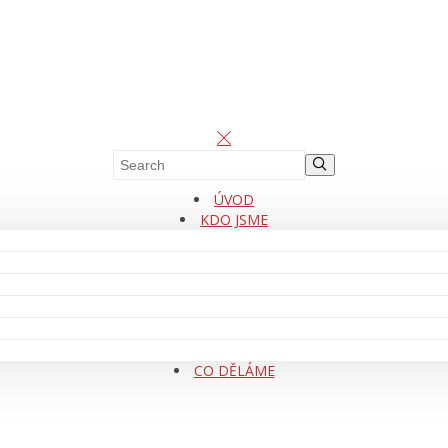
ÚVOD
KDO JSME
CO DĚLÁME