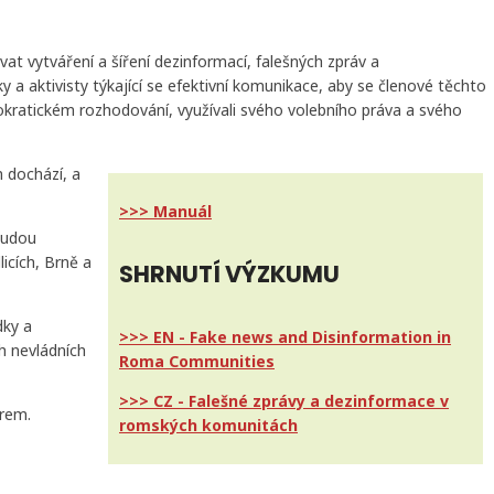
at vytváření a šíření dezinformací, falešných zpráv a
y a aktivisty týkající se efektivní komunikace, aby se členové těchto
okratickém rozhodování, využívali svého volebního práva a svého
 dochází, a
>>> Manuál
budou
licích, Brně a
SHRNUTÍ VÝZKUMU
dky a
>>> EN - Fake news and Disinformation in
h nevládních
Roma Communities
>>> CZ - Falešné zprávy a dezinformace v
orem.
romských komunitách