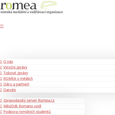
O nás
Výroční zprávy
Tiskové zprávy
ROMEA v médiích
Dárci a partneři
Darujte
Zpravodajský server Romea.cz
Měsíčník Romano voďi
Podpora romských studentů