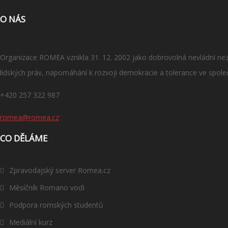
O NÁS
Organizace ROMEA vznikla 31. 12. 2002 jako dobrovolná nevládní nezi
lidských práv, napomáhání k rozvoji demokracie a tolerance ve spole
+420 257 322 987
romea@romea.cz
CO DĚLÁME
Zpravodajský server Romea.cz
Měsíčník Romano voďi
Podpora romských studentů
Mediální kurz