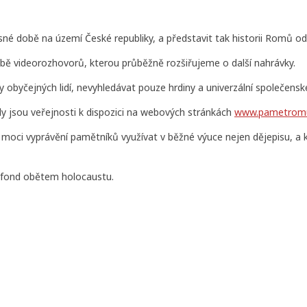
é době na území České republiky, a představit tak historii Romů od
obě videorozhovorů, kterou průběžně rozšiřujeme o další nahrávky.
byčejných lidí, nevyhledávat pouze hrdiny a univerzální společensk
y jsou veřejnosti k dispozici na webových stránkách
www.pametromu
u moci vyprávění pamětníků využívat v běžné výuce nejen dějepisu, a 
í fond obětem holocaustu.