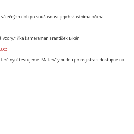
 válečných dob po současnost jejich vlastníma očima.
é vzory,“ říká kameraman František Bikár
.cz
které nyní testujeme. Materiály budou po registraci dostupné na