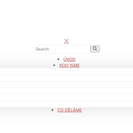
ÚVOD
KDO JSME
CO DĚLÁME