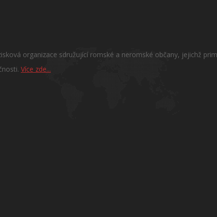
sková organizace sdružující romské a neromské občany, jejichž primá
čnosti.
Více zde...