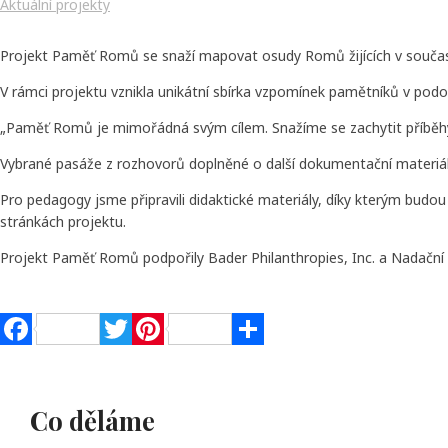
Aktuální projekty
Projekt Paměť Romů se snaží mapovat osudy Romů žijících v současn
V rámci projektu vznikla unikátní sbírka vzpomínek pamětníků v pod
„Paměť Romů je mimořádná svým cílem. Snažíme se zachytit příběhy o
Vybrané pasáže z rozhovorů doplněné o další dokumentační materiál
Pro pedagogy jsme připravili didaktické materiály, díky kterým budo
stránkách projektu.
Projekt Paměť Romů podpořily Bader Philanthropies, Inc. a Nadačn
Facebook
Twitter
Pinterest
Share
Co děláme