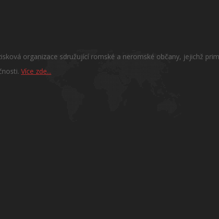
sková organizace sdružující romské a neromské občany, jejichž primá
čnosti.
Více zde...