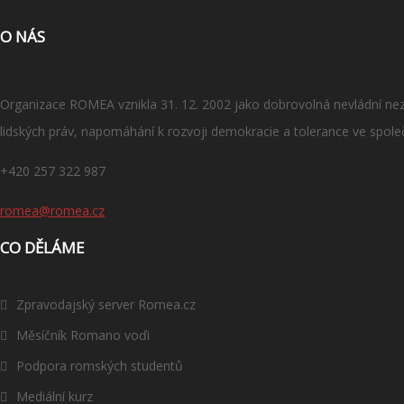
O NÁS
Organizace ROMEA vznikla 31. 12. 2002 jako dobrovolná nevládní nezi
lidských práv, napomáhání k rozvoji demokracie a tolerance ve spole
+420 257 322 987
romea@romea.cz
CO DĚLÁME
Zpravodajský server Romea.cz
Měsíčník Romano voďi
Podpora romských studentů
Mediální kurz