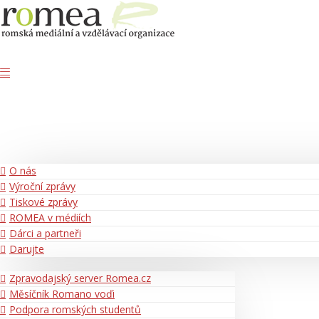
O nás
Výroční zprávy
Tiskové zprávy
ROMEA v médiích
Dárci a partneři
Darujte
Zpravodajský server Romea.cz
Měsíčník Romano voďi
Podpora romských studentů