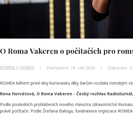
O Roma Vakeren o počítačích pro rom
ROMEA v médiích
Zveřejněno: 19. září 2020
Zobrazení: 1
ROMEA během první vlny koronaviru díky darům rozdala romským stu
Rena Horvátová, O Roma Vakeren - Český rozhlas Radiožurnál, 
Podle posledních prohlášeních nového ministra zdravotnictví Romana
právě počítače. Podle Štefana Baloga, fundraisera orgnizace ROMEA