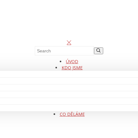
ÚVOD
KDO JSME
CO DĚLÁME