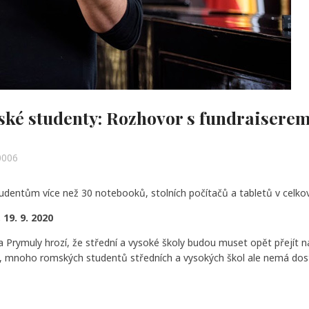
ské studenty: Rozhovor s fundraiser
0006
dentům více než 30 notebooků, stolních počítačů a tabletů v celko
19. 9. 2020
 Prymuly hrozí, že střední a vysoké školy budou muset opět přejít n
, mnoho romských studentů středních a vysokých škol ale nemá dosta