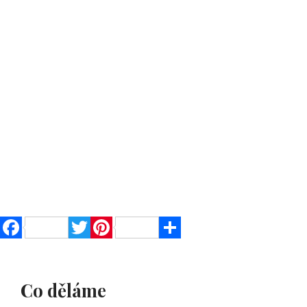
Facebook
Twitter
Pinterest
Share
Co děláme