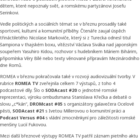
dětem, které nepoznaly svět, a romskému partyzánovi Josefu
Serinkovi.
Vedle politických a sociálních témat se v březnu prosadily také
sportovní, kulturní a komunitní příběhy. Čtenáře zaujal úspěch
třináctiletého Nicolase Markoviče, který si z Turecka odnesl titul
šampiona v thajském boxu, vítězství Václava Siváka nad japonským
soupeřem Yasuhiro Kidou, rozhovor s hudebníkem Máriem Bihárim,
připomínka Věry Bílé nebo texty věnované přípravám Mezinárodního
dne Romů.
ROMEA v březnu pokračovala také v rozvoji audiovizuální tvorby. V
rubrice
ROMEA TV
zveřejnila celkem 7 výstupů, z toho 4
podcastové díly. Šlo o
SODAcast #20
o jednotné romské
reprezentaci, výroku ombudsmana Stanislava Křečka a debatě o
slovu „c*kán“,
DROMcast #05
s organizátory galavečera Ocelové
pěsti,
SODAcast #21
s Ivetou Millerovou o komunitní práci a
Podcast Versus #04
s vládní zmocněnkyní pro záležitosti romské
menšiny Lucií Fukovou.
Mezi další březnové výstupy ROMEA TV patřil záznam pietního aktu