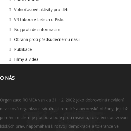
Volnočasové aktivity pro děti
VR tábora v Letech u Písku
Boj proti dezinformacím
Obrana proti předsudečnému násilí
Publikace
Filmy a videa
O NÁS
Organizace ROMEA vznikla 31. 12. 2002 jako dobrovolná nevládní
nezisková organizace sdružující romské a neromské občany, jejichž
primárním cílem je podpora boje proti rasismu, rozvíjení dodržování
lidských práv, napomáhání k rozvoji demokracie a tolerance ve