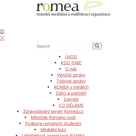
ÚVOD
KDO JSME
O nás
Výroční zprávy
Tiskové zprávy
ROMEA v médiích
Dárci a partneři
Darujte
CO DĚLÁME
Zpravodajský server Romea.cz
Měsíčník Romano voďi
Podpora romských studentů
Mediální kurz
Udržitelnost organizace ROMEA