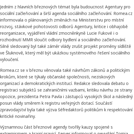
Jedním z hlavních březnových témat byla budoucnost Agentury pro
sociální začleňování a širší agenda sociálního začleňování. Romea.cz
informovala o plánovaných změnách na Ministerstvu pro místní
rozvoj, stávkové pohotovosti odborů Agentury, kritice i obhajobě
reorganizace, vyjádření vládní zmocněnkyně Lucie Fukové i o
rozhodnutí MMR sloučit odbory bydlení a sociálního začleňování.
Silně sledovaný byl také záměr vlády zrušit projekt proměny sídliště
ve Šluknově, který měl být ukázkou systémového řešení sociálního
vyloučení.
Romea.cz se v březnu věnovala také návrhům zákonů a politickým
krokům, které se týkaly občanské společnosti, neziskových
organizací a demokratických institucí. Redakce sledovala debatu o
registraci subjektů se zahraničními vazbami, kritiku návrhu ze strany
opozice, prezidenta Petra Pavla i zástupců vysokých škol a následný
posun vlády směrem k registru veřejných dotací. Součástí
zpravodajství byla také výzva šéfredaktorů politikům k respektování
kritické novinařiny.
Významnou část březnové agendy tvořily kauzy spojené s
extremismem a krajní pravicí. Server informoval o nevydání Tomia