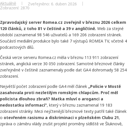
Aktuálně
Zveřejněno: 6. duben 2026
Zobrazení: 2870
Zpravodajský server Romea.cz zveřejnil v březnu 2026 celkem
120 článků, z toho 81 v češtině a 39 v angličtině.
Web za stejné
období zaznamenal 98 546 uživatelů a 169 206 zobrazení stránek.
Součástí mediální produkce bylo také 7 výstupů ROMEA TV, včetně 4
podcastových dílů.
Česká verze serveru Romea.cz měla v březnu 113 911 zobrazení
stránek, anglická verze 30 050 zobrazení. Samotné březnové články
zveřejněné v češtině zaznamenaly podle dat GA4 dohromady 58 254
zobrazení.
Největší počet zobrazení podle GA4 měl článek
„Policie v Mostě
zasahovala proti nezletilým romským chlapcům. Proč měl
policista dlouhou zbraň? Matka mluví o aroganci a
nedostatku informací“
, který v březnu zaznamenal 19 183
zobrazení stránky. Mezi nejčtenější březnové texty patřil také článek
o
otevřeném rasismu a diskriminaci v plzeňském Clubu 21
,
zpráva o záměru vlády zrušit projekt proměny sídliště ve Šluknově,