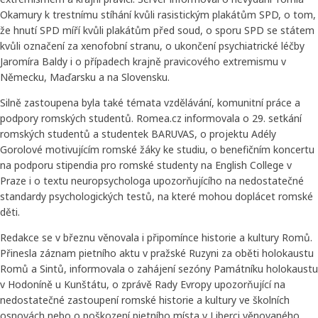
Okamury k trestnímu stíhání kvůli rasistickým plakátům SPD, o tom,
že hnutí SPD míří kvůli plakátům před soud, o sporu SPD se státem
kvůli označení za xenofobní stranu, o ukončení psychiatrické léčby
Jaromíra Baldy i o případech krajně pravicového extremismu v
Německu, Maďarsku a na Slovensku.
Silně zastoupena byla také témata vzdělávání, komunitní práce a
podpory romských studentů. Romea.cz informovala o 29. setkání
romských studentů a studentek BARUVAS, o projektu Adély
Gorolové motivujícím romské žáky ke studiu, o benefičním koncertu
na podporu stipendia pro romské studenty na English College v
Praze i o textu neuropsychologa upozorňujícího na nedostatečné
standardy psychologických testů, na které mohou doplácet romské
děti.
Redakce se v březnu věnovala i připomínce historie a kultury Romů.
Přinesla záznam pietního aktu v pražské Ruzyni za oběti holokaustu
Romů a Sintů, informovala o zahájení sezóny Památníku holokaustu
v Hodoníně u Kunštátu, o zprávě Rady Evropy upozorňující na
nedostatečné zastoupení romské historie a kultury ve školních
osnovách nebo o poškození pietního místa v Liberci věnovaného