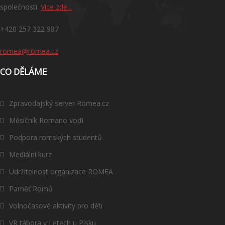
společnosti.
Více zde...
+420 257 322 987
romea@romea.cz
CO DĚLÁME
Zpravodajský server Romea.cz
Měsíčník Romano voďi
Podpora romských studentů
Mediální kurz
Udržitelnost organizace ROMEA
Paměť Romů
Volnočasové aktivity pro děti
VR tábora v Letech u Písku