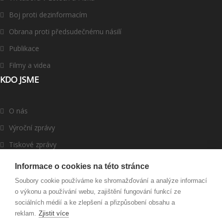
Boj proti dezinformacím
Obrana proti předsudečnému násilí
Publikace
Filmy a videa
KDO JSME
O nás
Výroční zprávy
Tiskové zprávy
ROMEA v médiích
Informace o cookies na této stránce
Dárci a partneři
Soubory cookie používáme ke shromažďování a analýze informací
o výkonu a používání webu, zajištění fungování funkcí ze
Darujte
sociálních médií a ke zlepšení a přizpůsobení obsahu a
reklam.
Zjistit více