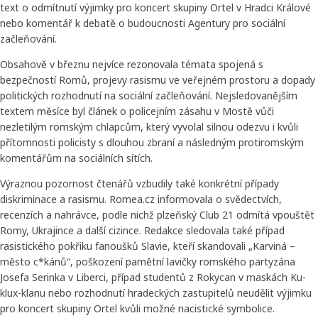
text o odmítnutí výjimky pro koncert skupiny Ortel v Hradci Králové
nebo komentář k debatě o budoucnosti Agentury pro sociální
začleňování.
Obsahově v březnu nejvíce rezonovala témata spojená s
bezpečností Romů, projevy rasismu ve veřejném prostoru a dopady
politických rozhodnutí na sociální začleňování. Nejsledovanějším
textem měsíce byl článek o policejním zásahu v Mostě vůči
nezletilým romským chlapcům, který vyvolal silnou odezvu i kvůli
přítomnosti policisty s dlouhou zbraní a následným protiromským
komentářům na sociálních sítích.
Výraznou pozornost čtenářů vzbudily také konkrétní případy
diskriminace a rasismu. Romea.cz informovala o svědectvích,
recenzích a nahrávce, podle nichž plzeňský Club 21 odmítá vpouštět
Romy, Ukrajince a další cizince. Redakce sledovala také případ
rasistického pokřiku fanoušků Slavie, kteří skandovali „Karviná –
město c*kánů“, poškození pamětní lavičky romského partyzána
Josefa Serinka v Liberci, případ studentů z Rokycan v maskách Ku-
klux-klanu nebo rozhodnutí hradeckých zastupitelů neudělit výjimku
pro koncert skupiny Ortel kvůli možné nacistické symbolice.