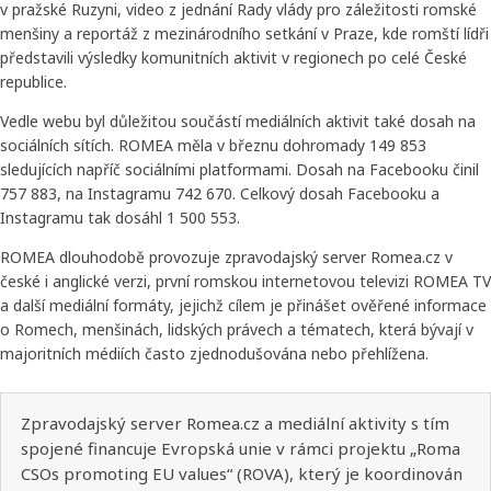
v pražské Ruzyni, video z jednání Rady vlády pro záležitosti romské
menšiny a reportáž z mezinárodního setkání v Praze, kde romští lídři
představili výsledky komunitních aktivit v regionech po celé České
republice.
Vedle webu byl důležitou součástí mediálních aktivit také dosah na
sociálních sítích. ROMEA měla v březnu dohromady 149 853
sledujících napříč sociálními platformami. Dosah na Facebooku činil
757 883, na Instagramu 742 670. Celkový dosah Facebooku a
Instagramu tak dosáhl 1 500 553.
ROMEA dlouhodobě provozuje zpravodajský server Romea.cz v
české i anglické verzi, první romskou internetovou televizi ROMEA TV
a další mediální formáty, jejichž cílem je přinášet ověřené informace
o Romech, menšinách, lidských právech a tématech, která bývají v
majoritních médiích často zjednodušována nebo přehlížena.
Zpravodajský server Romea.cz a mediální aktivity s tím
spojené financuje Evropská unie v rámci projektu „Roma
CSOs promoting EU values“ (ROVA), který je koordinován