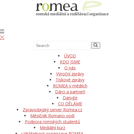
ÚVOD
KDO JSME
O nás
Výroční zprávy
Tiskové zprávy
ROMEA v médiích
Dárci a partneři
Darujte
CO DĚLÁME
Zpravodajský server Romea.cz
Měsíčník Romano voďi
Podpora romských studentů
Mediální kurz
Udržitelnost organizace ROMEA