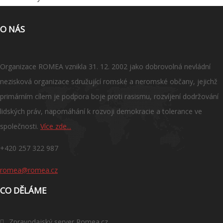
O NÁS
Organizace ROMEA vznikla 31. 12. 2002 jako dobrovolná nevládní
nezisková organizace sdružující romské a neromské občany, jejichž
primárním cílem je podpora boje proti rasismu, rozvíjení dodržování
lidských práv, napomáhání k rozvoji demokracie a tolerance ve
společnosti.
Více zde...
+420 257 322 987
romea@romea.cz
CO DĚLÁME
Zpravodajský server Romea.cz