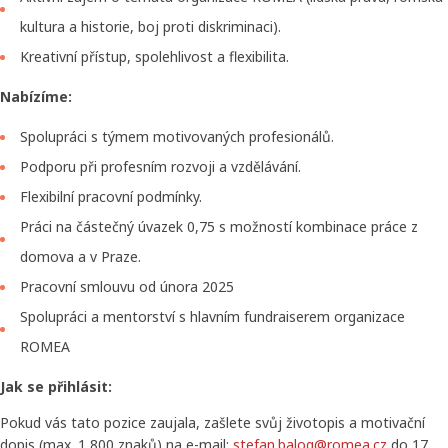
kultura a historie, boj proti diskriminaci).
Kreativní přístup, spolehlivost a flexibilita.
Nabízíme:
Spolupráci s týmem motivovaných profesionálů.
Podporu při profesním rozvoji a vzdělávání.
Flexibilní pracovní podmínky.
Práci na částečný úvazek 0,75 s možností kombinace práce z
domova a v Praze.
Pracovní smlouvu od února 2025
Spolupráci a mentorství s hlavním fundraiserem organizace
ROMEA
Jak se přihlásit:
Pokud vás tato pozice zaujala, zašlete svůj životopis a motivační
dopis (max. 1 800 znaků) na e-mail:
stefan.balog@romea.cz
do 17.