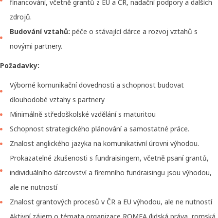
financování, včetně grantů z EU a ČR, nadační podpory a dalších
zdrojů.
Budování vztahů:
péče o stávající dárce a rozvoj vztahů s
novými partnery.
Požadavky:
Výborné komunikační dovednosti a schopnost budovat
dlouhodobé vztahy s partnery
Minimálně středoškolské vzdělání s maturitou
Schopnost strategického plánování a samostatné práce.
Znalost anglického jazyka na komunikativní úrovni výhodou.
Prokazatelné zkušenosti s fundraisingem, včetně psaní grantů,
individuálního dárcovství a firemního fundraisingu jsou výhodou,
ale ne nutností
Znalost grantových procesů v ČR a EU výhodou, ale ne nutností
Aktivní zájem o témata organizace ROMEA (lidská práva, romská