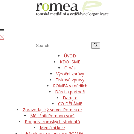
ÚVOD
KDO JSME
O nás
Výroční zprávy
Tiskové zprávy
ROMEA v médiích
Dárci a partneři
Darujte
CO DĚLÁME
Zpravodajský server Romea.cz
Měsíčník Romano voďi
Podpora romských studentů
Mediální kurz
Udržitelnost organizace ROMEA