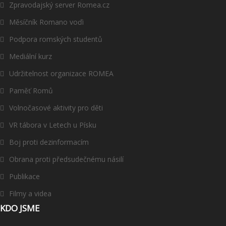
Zpravodajský server Romea.cz
Měsíčník Romano voďi
Podpora romských studentů
Mediální kurz
Udržitelnost organizace ROMEA
Paměť Romů
Volnočasové aktivity pro děti
VR tábora v Letech u Písku
Boj proti dezinformacím
Obrana proti předsudečnému násilí
Publikace
Filmy a videa
KDO JSME