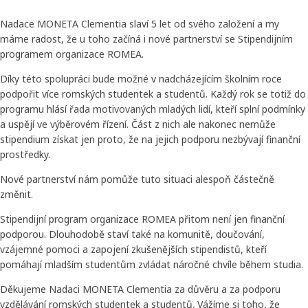
Nadace MONETA Clementia slaví 5 let od svého založení a my
máme radost, že u toho začíná i nové partnerství se Stipendijním
programem organizace ROMEA.
Díky této spolupráci bude možné v nadcházejícím školním roce
podpořit více romských studentek a studentů. Každý rok se totiž do
programu hlásí řada motivovaných mladých lidí, kteří splní podmínky
a uspějí ve výběrovém řízení. Část z nich ale nakonec nemůže
stipendium získat jen proto, že na jejich podporu nezbývají finanční
prostředky.
Nové partnerství nám pomůže tuto situaci alespoň částečně
změnit.
Stipendijní program organizace ROMEA přitom není jen finanční
podporou. Dlouhodobě staví také na komunitě, doučování,
vzájemné pomoci a zapojení zkušenějších stipendistů, kteří
pomáhají mladším studentům zvládat náročné chvíle během studia.
Děkujeme Nadaci MONETA Clementia za důvěru a za podporu
vzdělávání romských studentek a studentů. Vážíme si toho, že