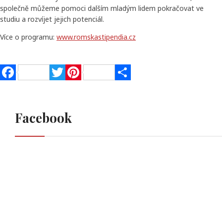
společně můžeme pomoci dalším mladým lidem pokračovat ve
studiu a rozvíjet jejich potenciál.
Více o programu:
www.romskastipendia.cz
Facebook
Twitter
Pinterest
Share
Facebook