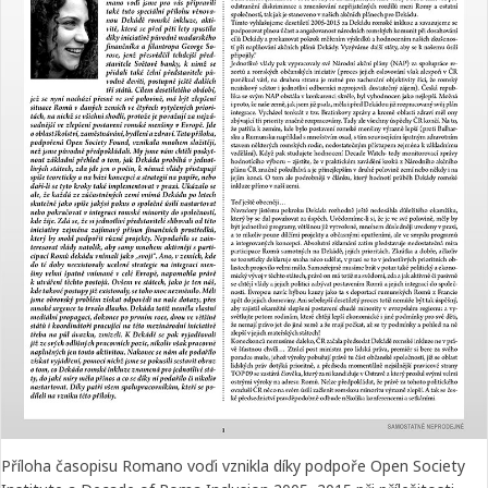
Příloha časopisu Romano voďi vznikla díky podpoře Open Society