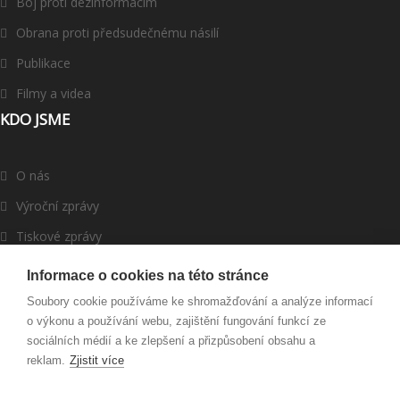
Boj proti dezinformacím
Obrana proti předsudečnému násilí
Publikace
Filmy a videa
KDO JSME
O nás
Výroční zprávy
Tiskové zprávy
ROMEA v médiích
Informace o cookies na této stránce
Dárci a partneři
Soubory cookie používáme ke shromažďování a analýze informací
o výkonu a používání webu, zajištění fungování funkcí ze
Darujte
sociálních médií a ke zlepšení a přizpůsobení obsahu a
reklam.
Zjistit více