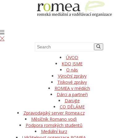
ÚVOD
KDO JSME
O nás
Výroční zprávy
Tiskové zprávy
ROMEA v médiích
Dárci a partneři
Darujte
CO DĚLÁME
Zpravodajský server Romea.cz
Měsíčník Romano voďi
Podpora romských studentů
Mediální kurz
Udržitelnost organizace ROMEA