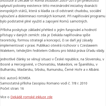
Institute a Decade of Roma Inclusion 2005–2015 při příležitosti
uplynutí poloviny existence této mezinárodní iniciativy dvanácti
evropských států, která si kladla za cíl odstranit chudobu, sociální
vyloučení a diskriminaci romských komunit. Při naplňování programu
bylo podstatné plné využití a zapojení Romů samotných.
Příloha poskytuje základní přehled o jejím fungování a hodnotí
přístupy v daných zemích: zda je Dekáda naplňována spíše
teoreticky, formou strategií a koncepcí, či se daří její zásady
implementovat v praxi. Publikaci otevírá rozhovor s Czeslawem
Walekem, tehdejším ředitelem Odboru pro lidská práva Úřadu vlády.
Jednotlivé články se věnují situaci v České republice, na Slovensku, v
Bosně a Hercegovině, v Chorvatsku, Makedoni, ve Španělsku, v
Bulharsku, Maďarsku, Srbsku, Rumunsku, Černé Hoře a v Albánii.
Kol. autorů ROMEA
Samostatná příloha časopisu Romano voďi č. 7/8 r. 2010
Počet stran: 16
Více o
Dekádě romské inkluze zde