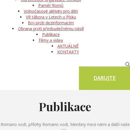
Paměť Romů
Volnočasové aktivity pro děti
VR tábora v Letech u Písku
Boj proti dezinformacím
Obrana proti předsudečnému násilí
Publikace
Filmy a videa
AKTUÁLNĚ
KONTAKTY
DARUJTE
Publikace
Romano voďi, přílohy Romano voďi, Menšiny mezi námi a další naše