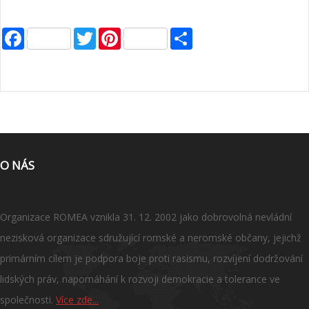
Facebook
Twitter
Pinterest
Share
O NÁS
Organizace ROMEA vznikla 31. 12. 2002 jako dobrovolná nevládní
nezisková organizace sdružující romské a neromské občany, jejichž
primárním cílem je podpora boje proti rasismu, rozvíjení dodržování
lidských práv, napomáhání k rozvoji demokracie a tolerance ve
společnosti.
Více zde...