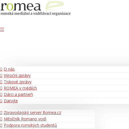
O nás
Výroční zprávy
Tiskové zprávy
ROMEA v médiích
Dárci a partneři
Darujte
Zpravodajský server Romea.cz
Měsíčník Romano voďi
Podpora romských studentů