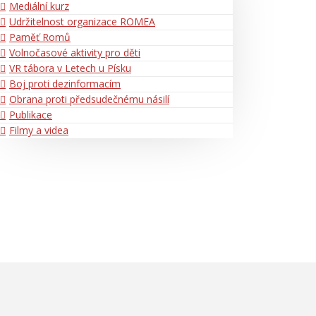
Mediální kurz
Udržitelnost organizace ROMEA
Paměť Romů
Volnočasové aktivity pro děti
VR tábora v Letech u Písku
Boj proti dezinformacím
Obrana proti předsudečnému násilí
Publikace
Filmy a videa