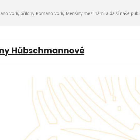
no voďi, přílohy Romano voďi, Menšiny mezi námi a další naše publ
 Mileny Hübschmannové