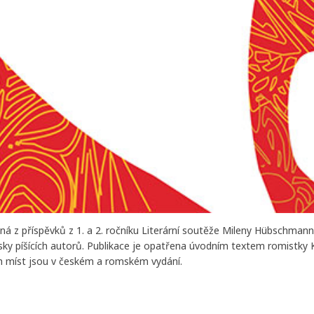
vená z příspěvků z 1. a 2. ročníku Literární soutěže Mileny Hübschm
y píšících autorů. Publikace je opatřena úvodním textem romistky 
ch míst jsou v českém a romském vydání.