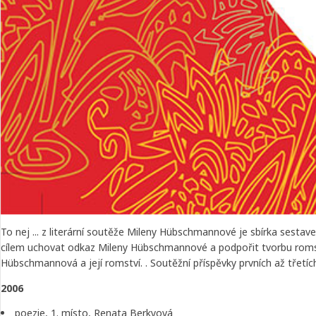
To nej ... z literární soutěže Mileny Hübschmannové je sbírka sesta
cílem uchovat odkaz Mileny Hübschmannové a podpořit tvorbu romsk
Hübschmannová a její romství. . Soutěžní příspěvky prvních až třetí
2006
poezie, 1. místo, Renata Berkyová