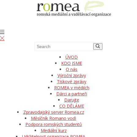
ÚVOD
KDO JSME
O nás
Výroční zprávy
Tiskové zprávy
ROMEA v médiích
Dárci a partneři
Darujte
CO DĚLÁME
Zpravodajský server Romea.cz
Měsíčník Romano voďi
Podpora romských studentů
Mediální kurz
Udržitelnost organizace ROMEA