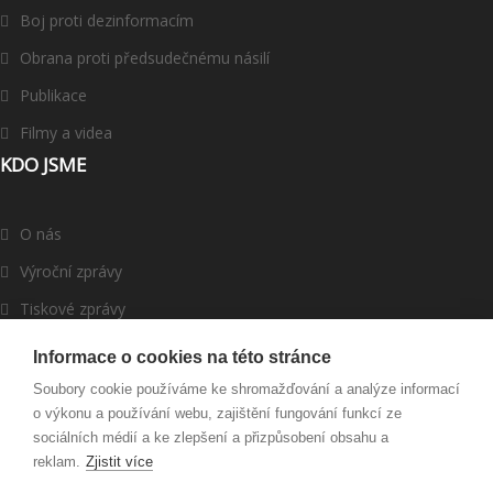
Boj proti dezinformacím
Obrana proti předsudečnému násilí
Publikace
Filmy a videa
KDO JSME
O nás
Výroční zprávy
Tiskové zprávy
ROMEA v médiích
Informace o cookies na této stránce
Dárci a partneři
Soubory cookie používáme ke shromažďování a analýze informací
o výkonu a používání webu, zajištění fungování funkcí ze
Darujte
sociálních médií a ke zlepšení a přizpůsobení obsahu a
reklam.
Zjistit více