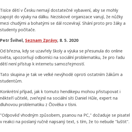
Tisíce dětí v Česku nemají dostatečné vybavení, aby se mohly
zapojit do výuky na dálku. Neziskové organizace varují, že nůžky
mezi chudými a bohatými se dál rozevírají. Shání proto pro žáky a
studenty počítače.
Petr Švihel,
Seznam Zprávy
, 8. 5. 2020
Od března, kdy se uzavřely školy a výuka se přesunula do online
světa, upozorňují odborníci na sociální problematiku, že pro řadu
dětí není přístup k internetu samozřejmostí.
Tato skupina je tak ve velké nevýhodě oproti ostatním žákům a
studentům.
Konkrétní případ, jak k tomuto hendikepu mohou přistupovat i
někteří učitelé, zveřejnil na sociální síti Daniel Hůle, expert na
dluhovou problematiku z Člověka v tísni.
"Odpověď vhodným způsobem, psanou na PC," dožaduje se pisatel
v reakci na poslaný ručně napsaný text, s tím, že to nebude "luštit".