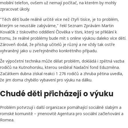
mobilní telefon, ovšem už nemají počítač, na kterém by mohly
zpracovat úkoly.
"Těch dětí bude reálně určitě více než čtyři tisíce, je to problém,
kterým se neustále zabýváme," řekl Seznam Zprávám Martin
Kovalčík z tiskového oddělení Člověka v tísni, který se přiklání k
tomu, že reálné problémy bude mít s online výukou daleko více dětí.
Zároveň dodal, že přistup učitelů je různý a ne vždy tak ostře
vyhraněný jako u zveřejněného konkrétního případu.
Že výpočetní technika může dělat problém, dokládá i zpětná vazba
rodičů na Kutnohorsku, kterou sesbíral Nadační fond Eduzměna.
Začátkem dubna získal reakci 1 276 rodičů a zhruba pětina uvedla,
že jim doma chybělo vybavení pro výuku na dálku.
Chudé děti přicházejí o výuku
Problém potvrzují i další organizace pomáhající sociálně slabým a
romské komunitě – jmenovitě Agentura pro sociální začleňování a
Romea.