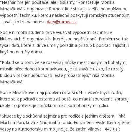
"Nesháníme jen počítače, ale i tiskárny," konstatuje Monika
Mihaličková z organizace Romea, kde sbírají starší a nepoužívanou
výpočetní techniku, kterou následně poskytují romským studentům
– psát jim lze na adresu
dary@romea.cz
.
Podle ní mohli studenti dříve využívat výpočetní techniku v
klubovnách či organizacích, které jsou nepřístupné. Problém se tak
týká i dětí, které si dříve uměly poradit a přístup k počítači zajistit, i
když ho neměly doma.
"Pokud se o tom, že se rozevírají nůžky mezi chudými a bohatými,
mluvilo před dobou koronavirovou, je tu značné riziko, že rozdíly
budou v blízké budoucnosti ještě propastnější," říká Monika
Mihaličková.
Podle Mihaličkové mají problém i starší děti z vícečetných rodin,
které se k počítači dostanou až poté, co mladší sourozenci zpracují
úkoly. To potvrzuje i průzkum mezi kutnohorskými rodiči.
"Situace byla schůdná zejména pro rodiče s jedním dítětem," říká
Martina Pařízková z Nadačního fondu Eduzměna. Výsledkem zpětné
vazby na Kutnohorsku mimo jiné je, že zatím věnovali 440 tisíc