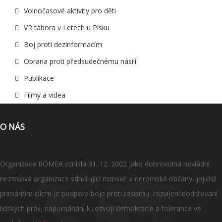
Volnočasové aktivity pro děti
VR tábora v Letech u Písku
Boj proti dezinformacím
Obrana proti předsudečnému násilí
Publikace
Filmy a videa
O NÁS
Organizace ROMEA vznikla 31. 12. 2002 jako dobrovolná nevládní
nezisková organizace sdružující romské a neromské občany, jejichž
primárním cílem je podpora boje proti rasismu, rozvíjení dodržování
lidských práv, napomáhání k rozvoji demokracie a tolerance ve