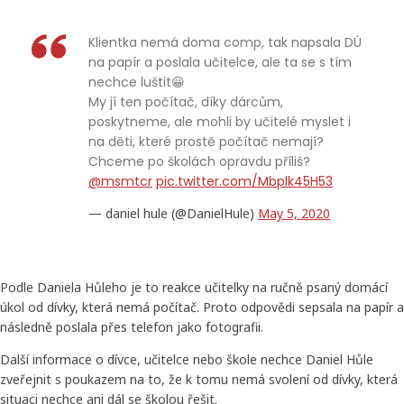
Klientka nemá doma comp, tak napsala DÚ
na papír a poslala učitelce, ale ta se s tím
nechce luštit😀
My jí ten počítač, díky dárcům,
poskytneme, ale mohli by učitelé myslet i
na děti, které prostě počítač nemají?
Chceme po školách opravdu příliš?
@msmtcr
pic.twitter.com/Mbplk45H53
— daniel hule (@DanielHule)
May 5, 2020
Podle Daniela Hůleho je to reakce učitelky na ručně psaný domácí
úkol od dívky, která nemá počítač. Proto odpovědi sepsala na papír a
následně poslala přes telefon jako fotografii.
Další informace o dívce, učitelce nebo škole nechce Daniel Hůle
zveřejnit s poukazem na to, že k tomu nemá svolení od dívky, která
situaci nechce ani dál se školou řešit.