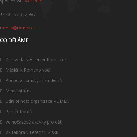
společnosti.
Více zde...
+420 257 322 987
romea@romea.cz
CO DĚLÁME
Zpravodajský server Romea.cz
Měsíčník Romano voďi
Podpora romských studentů
Mediální kurz
Udržitelnost organizace ROMEA
Paměť Romů
Volnočasové aktivity pro děti
VR tábora v Letech u Písku