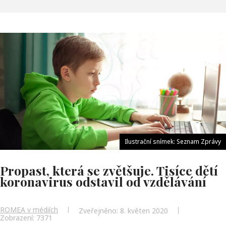
Ilustrační snímek: Seznam Zprávy
Propast, která se zvětšuje. Tisíce dětí
koronavirus odstavil od vzdělávání
ROMEA v médiích
Zveřejněno: 8. květen 2020
Zobrazení: 7371