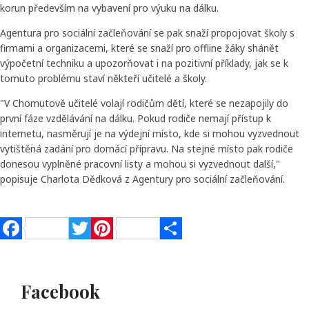
korun především na vybavení pro výuku na dálku.
Agentura pro sociální začleňování se pak snaží propojovat školy s
firmami a organizacemi, které se snaží pro offline žáky shánět
výpočetní techniku a upozorňovat i na pozitivní příklady, jak se k
tomuto problému staví někteří učitelé a školy.
"V Chomutově učitelé volají rodičům dětí, které se nezapojily do
první fáze vzdělávání na dálku. Pokud rodiče nemají přístup k
internetu, nasměrují je na výdejní místo, kde si mohou vyzvednout
vytištěná zadání pro domácí přípravu. Na stejné místo pak rodiče
donesou vyplněné pracovní listy a mohou si vyzvednout další,"
popisuje Charlota Dědková z Agentury pro sociální začleňování.
Facebook
Twitter
Pinterest
Share
Facebook