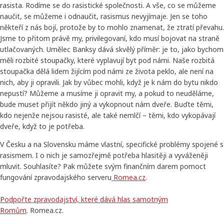
rasista. Rodíme se do rasistické společnosti. A vše, co se můžeme
naučit, se můžeme i odnaučit, rasismus nevyjímaje. Jen se toho
někteří z nás bojí, protože by to mohlo znamenat, že ztratí převahu.
Jsme to přitom právě my, privilegovaní, kdo musí bojovat na straně
utlačovaných. Umělec Banksy dává skvělý příměr: je to, jako bychom
měli rozbité stoupačky, které vyplavují byt pod námi. Naše rozbitá
stoupačka dělá lidem žijícím pod námi ze života peklo, ale není na
nich, aby ji opravili. Jak by vůbec mohli, když je k nám do bytu nikdo
nepustí? Můžeme a musíme ji opravit my, a pokud to neuděláme,
bude muset přijít někdo jiný a vykopnout nám dveře. Buďte těmi,
kdo nejenže nejsou rasisté, ale také nemlčí – těmi, kdo vykopávají
dveře, když to je potřeba.
V Česku a na Slovensku máme vlastní, specifické problémy spojené s
rasismem. I o nich je samozřejmě potřeba hlasitěji a vyváženěji
mluvit. Souhlasíte? Pak můžete svým finančním darem pomoct
fungování zpravodajského serveru
Romea.cz
.
Podpořte zpravodajství, které dává hlas samotným
Romům
. Romea.cz.