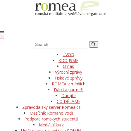
ÚVOD
KDO JSME
O nás
Výroční zprávy
Tiskové zprávy
ROMEA v médiích
Dárci a partneři
Darujte
CO DĚLÁME
Zpravodajský server Romea.cz
Měsíčník Romano voďi
Podpora romských studentů
Mediální kurz
Udržitelnost organizace ROMEA