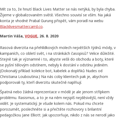
Mít za to, že hnutí Black Lives Matter se nás netýká, by byla chyba.
Žijeme v globalizovaném světě. Všechno souvisí se vším. Na jaká
konta je vhodné Prabal Gurung přispět, vám poradí na webu
Blacklivesmatter.carrd.co
.
Martin Váša,
VOGUE
, 26. 8. 2020
Rasová diverzita na přehlídkových molech největších týdnů módy, v
kampaních, co obletí svět, i na stránkách časopisů? Velice důležité.
Stejně tak je významné i to, abyste vešli do obchodu a boty, které
se pyšní tělovým odstínem, nebyly k dostání v odstínu jediném.
(Dokonalý příklad: kolekce bot, kabelek a doplňků Nudes od
Christiana Louboutina.) Na nás coby klientech pak je, abychom
podporovali ty, kteří diverzitu skutečně naplňují.
Špatná nebo žádná reprezentace v módě je ale jenom střípkem
problému. Rasismus, a to je na něm nejspíš nejděsivější, není vždy
vidět. Je systematický. Je všude kolem nás. Pokud mu chcete
porozumět, poslechněte si a přečtěte rozhovory s brilantní
pedagožkou Jane Elliott. Jak upozorňuje, nikdo z nás se nerodí jako