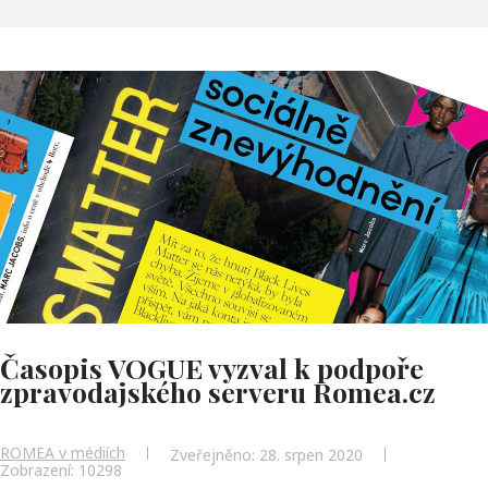
Časopis VOGUE vyzval k podpoře
zpravodajského serveru Romea.cz
ROMEA v médiích
Zveřejněno: 28. srpen 2020
Zobrazení: 10298