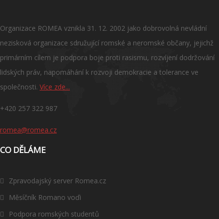
Organizace ROMEA vznikla 31. 12. 2002 jako dobrovolná nevládní
nezisková organizace sdružující romské a neromské občany, jejichž
primárním cílem je podpora boje proti rasismu, rozvíjení dodržování
lidských práv, napomáhání k rozvoji demokracie a tolerance ve
společnosti.
Více zde...
+420 257 322 987
romea@romea.cz
CO DĚLÁME
Zpravodajský server Romea.cz
Měsíčník Romano voďi
Podpora romských studentů