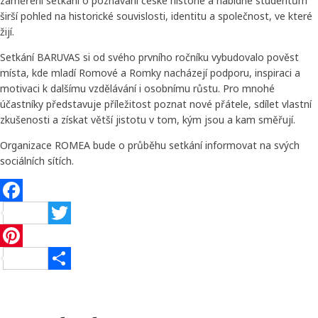
zaměření setkání o poznávání české historie a nabídne studentům
širší pohled na historické souvislosti, identitu a společnost, ve které
žijí.
Setkání BARUVAS si od svého prvního ročníku vybudovalo pověst
místa, kde mladí Romové a Romky nacházejí podporu, inspiraci a
motivaci k dalšímu vzdělávání i osobnímu růstu. Pro mnohé
účastníky představuje příležitost poznat nové přátele, sdílet vlastní
zkušenosti a získat větší jistotu v tom, kým jsou a kam směřují.
Organizace ROMEA bude o průběhu setkání informovat na svých
sociálních sítích.
Facebook
Twitter
Pinterest
Share