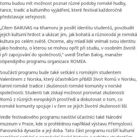
tomu budou mít možnost poznat různé podoby romské hudby,
tance, tradic a kulturního vyjádření, které festival každoročně
představuje veřejnosti.
„Cílem BARUVAS na Khamoru je posílit identitu studentů, povzbudit
jejich kulturní hrdost a ukázat jim, jak bohatá a různorodá je romská
kultura po celém světě. Chceme, aby mladí lidé vnímali svou identitu
jako hodnotu, o kterou se mohou opřít při studiu, v osobním životě
i při zapojování do společnosti,“ uvedl Štefan Balog, manažer
stipendijního programu organizace ROMEA.
Součástí programu bude také setkání s romským studentem
Valentinem z Norska, který účastníkům přiblíží život Romů v Norsku,
tamní romské tradice i zkušenosti romské komunity v norské
společnosti. Studenti tak získají možnost porovnat zkušenosti
Romů z různých evropských prostředí a diskutovat o tom, co
romské komunity spojuje i v čem se jejich životní zkušenosti liší.
Vedle festivalového programu navštíví účastníci také Národní
muzeum v Praze, kde si prohlédnou například výstavu Přemyslovci.
Panovnická dynastie a její doba. Tato část programu rozšíří kulturní