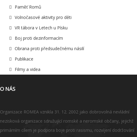
Paměť Romů
Volnočasové aktivity pro děti
VR tábora v Letech u Písku
Boj proti dezinformacím
Obrana proti předsudečnému násilí
Publikace
Filmy a videa
O NÁS
Organizace ROMEA vznikla 31. 12. 2002 jako dobrovolná nevládní
nezisková organizace sdružující romské a neromské občany, jejichž
primárním cílem je podpora boje proti rasismu, rozvíjení dodržování