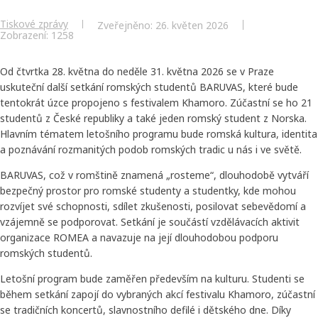
Tiskové zprávy
Zveřejněno: 26. květen 2026
Zobrazení: 1258
Od čtvrtka 28. května do neděle 31. května 2026 se v Praze
uskuteční další setkání romských studentů BARUVAS, které bude
tentokrát úzce propojeno s festivalem Khamoro. Zúčastní se ho 21
studentů z České republiky a také jeden romský student z Norska.
Hlavním tématem letošního programu bude romská kultura, identita
a poznávání rozmanitých podob romských tradic u nás i ve světě.
BARUVAS, což v romštině znamená „rosteme“, dlouhodobě vytváří
bezpečný prostor pro romské studenty a studentky, kde mohou
rozvíjet své schopnosti, sdílet zkušenosti, posilovat sebevědomí a
vzájemně se podporovat. Setkání je součástí vzdělávacích aktivit
organizace ROMEA a navazuje na její dlouhodobou podporu
romských studentů.
Letošní program bude zaměřen především na kulturu. Studenti se
během setkání zapojí do vybraných akcí festivalu Khamoro, zúčastní
se tradičních koncertů, slavnostního defilé i dětského dne. Díky