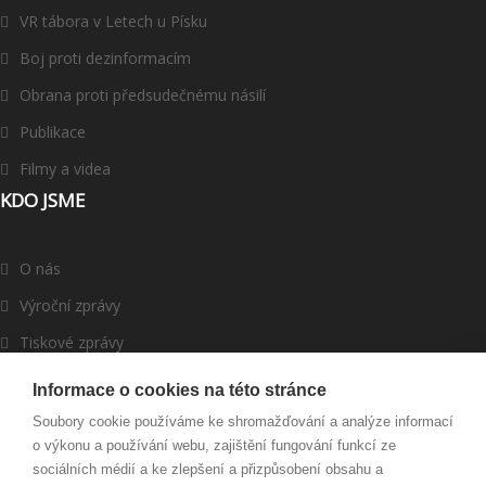
VR tábora v Letech u Písku
Boj proti dezinformacím
Obrana proti předsudečnému násilí
Publikace
Filmy a videa
KDO JSME
O nás
Výroční zprávy
Tiskové zprávy
ROMEA v médiích
Informace o cookies na této stránce
Dárci a partneři
Soubory cookie používáme ke shromažďování a analýze informací
o výkonu a používání webu, zajištění fungování funkcí ze
Darujte
sociálních médií a ke zlepšení a přizpůsobení obsahu a