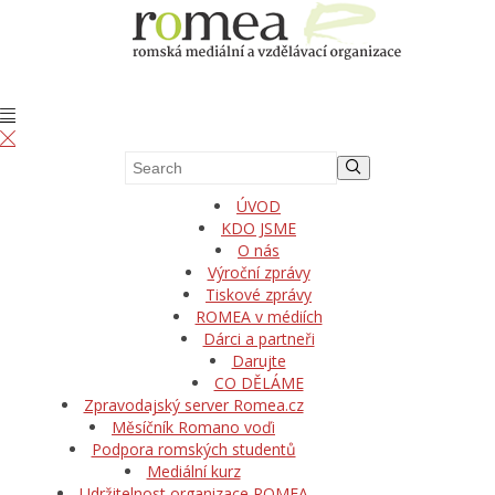
ÚVOD
KDO JSME
O nás
Výroční zprávy
Tiskové zprávy
ROMEA v médiích
Dárci a partneři
Darujte
CO DĚLÁME
Zpravodajský server Romea.cz
Měsíčník Romano voďi
Podpora romských studentů
Mediální kurz
Udržitelnost organizace ROMEA