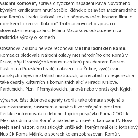
všichni Romové“
, zpráva o fyzickém napadení Pavla Novotného
bývalým kandidátem hnutí Stačilo, článek o oslavách Mezinárodního
dne Romů v Hradci Králové, text o připravovaném hraném filmu o
romském boxerovi „Rukelim“ Trollmannovi nebo zpráva o
slovenském europoslanci Milanu Mazurkovi, odsouzeném za
rasistické výroky o Romech.
Obsahově v dubnu nejvíce rezonoval
Mezinárodní den Romů
.
Romea.cz sledovala Národní oslavy Mezinárodního dne Romů v
Praze, přijetí romských komunitních lídrů prezidentem Petrem
Pavlem na Pražském hradě, galavečer na Žofíně, vyvěšování
romských vlajek na státních institucích, univerzitách i v regionech a
také desítky kulturních a komunitních akcí v Hradci Králové,
Pardubicích, Plzni, Přemyslovicích, Janově nebo v pražských Kyjích.
Výraznou část dubnové agendy tvořila také témata spojená s
anticikanismem, rasismem a nenávistí ve veřejném prostoru.
Redakce informovala o dehonestujícím příspěvku Prima COOL k
Mezinárodnímu dni Romů a následné omluvě, o kampani TV Nova
Hejt není názor
, o rasistických urážkách, kterým měl čelit fotbalový
klub SK Roma Mělník, o sporech kolem zobrazování Romů v