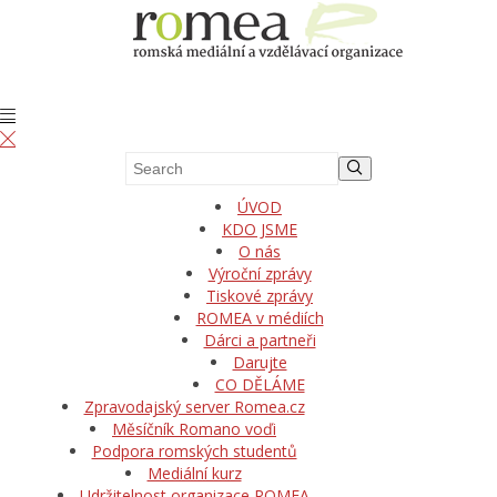
ÚVOD
KDO JSME
O nás
Výroční zprávy
Tiskové zprávy
ROMEA v médiích
Dárci a partneři
Darujte
CO DĚLÁME
Zpravodajský server Romea.cz
Měsíčník Romano voďi
Podpora romských studentů
Mediální kurz
Udržitelnost organizace ROMEA