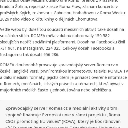
Národních oslav Mezinárodního dne Romů, přenos z Pražského
hradu a Žofína, reportáž z akce Roma Flow, záznam koncertu v
pražských Kyjích, rozhovor s Gabrielou Hrabaňovou z Roma Weeku
2026 nebo video o křtu knihy o dějinách Chomutova.
Vedle webu byl důležitou součástí mediálních aktivit také dosah na
sociálních sítích. ROMEA měla v dubnu dohromady 150 582
sledujících napříč sociálními platformami. Dosah na Facebooku činil
731 961, na Instagramu 224 325. Celkový dosah Facebooku a
Instagramu tak dosáhl 956 286.
ROMEA dlouhodobě provozuje zpravodajský server Romea.cz v
české i anglické verzi, první romskou internetovou televizi ROMEA TV
a další mediální formáty, jejichž cílem je přinášet ověřené informace
o Romech, menšinách, lidských právech a tématech, která bývají v
majoritních médiích často zjednodušována nebo přehlížena.
Zpravodajský server Romea.cz a mediální aktivity s tím
spojené financuje Evropská unie v rámci projektu „Roma
CSOs promoting EU values“ (ROVA), který je koordinován
sítí European Roma Grassroots Organisations Network a