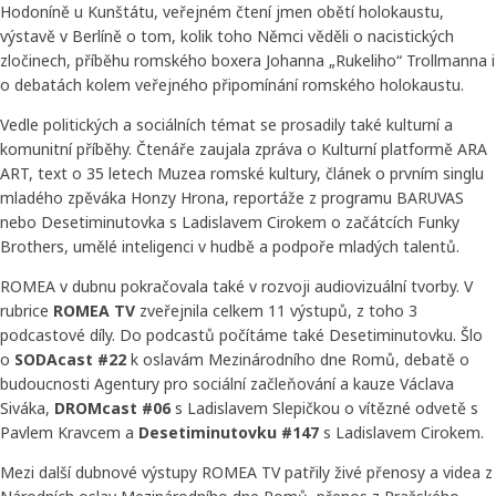
Hodoníně u Kunštátu, veřejném čtení jmen obětí holokaustu,
výstavě v Berlíně o tom, kolik toho Němci věděli o nacistických
zločinech, příběhu romského boxera Johanna „Rukeliho“ Trollmanna i
o debatách kolem veřejného připomínání romského holokaustu.
Vedle politických a sociálních témat se prosadily také kulturní a
komunitní příběhy. Čtenáře zaujala zpráva o Kulturní platformě ARA
ART, text o 35 letech Muzea romské kultury, článek o prvním singlu
mladého zpěváka Honzy Hrona, reportáže z programu BARUVAS
nebo Desetiminutovka s Ladislavem Cirokem o začátcích Funky
Brothers, umělé inteligenci v hudbě a podpoře mladých talentů.
ROMEA v dubnu pokračovala také v rozvoji audiovizuální tvorby. V
rubrice
ROMEA TV
zveřejnila celkem 11 výstupů, z toho 3
podcastové díly. Do podcastů počítáme také Desetiminutovku. Šlo
o
SODAcast #22
k oslavám Mezinárodního dne Romů, debatě o
budoucnosti Agentury pro sociální začleňování a kauze Václava
Siváka,
DROMcast #06
s Ladislavem Slepičkou o vítězné odvetě s
Pavlem Kravcem a
Desetiminutovku #147
s Ladislavem Cirokem.
Mezi další dubnové výstupy ROMEA TV patřily živé přenosy a videa z