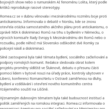
bojových show nebo o rumunském AI fenoménu Lolita, který podle
kritiků reprodukuje rasové stereotypy.
Romea.cz se v dubnu věnovala i mezinárodnímu rozměru boje proti
anticikanismu. Informovala o debatě v Norsku, kde se znovu
otevřela otázka samostatného akčního plánu proti anticikanismu, o
zprávě MIA k diskriminaci Romů na trhu s bydlením v Německu, o
výrocích komisaře Rady Evropy k Mezinárodnímu dni Romů nebo o
rozsudku, podle něhož má Slovensko odškodnit dvě Romky za
policejní násilí a diskriminaci.
Silně zastoupená byla také témata bydlení, sociálního začleňování a
podpory romských komunit. Redakce sledovala obrat kolem
projektu proměny sídliště ve Šluknově, debatu o přesunu části
pomoci lidem v bytové nouzi na úřady práce, kontroly ubytoven v
Liberci, konferenci RomanoNetu v Ostravě zaměřenou na dluhy,
bydlení a vzdělávání i otevření nového komunitního centra
Vzájemného soužití na Liščině.
Významným dubnovým tématem byla také budoucnost institucí a
politik zaměřených na romskou integraci. Romea.cz informovala o
reorganizaci Agentury pro sociální začleňování na Ministerstvu pro