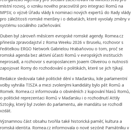
místní rozvoj, o vzniku nového pracoviště pro integraci Romů na
MPSV, o výzvě Úřadu vlády k nominaci nových expertů do Rady vlády
pro záležitosti romské menšiny i o debatách, které vyvolaly změny v
systému sociálního začleňování.
Duben byl zároveň měsícem evropské romské agendy. Romea.cz
přinesla zpravodajství z Roma Weeku 2026 v Bruselu, rozhovor s
ředitelkou ERGO Network Gabrielou Hrabaňovou o tom, proč se
romská agenda bez aktivní účasti Romů v evropských institucích
neprosadí, a rozhovor s europoslancem Joaem Oliveirou o nutnosti
zapojovat Romy do rozhodování o politikách, které se jich týkají.
Redakce sledovala také politické dění v Maďarsku, kde parlamentní
volby vyhrála TISZA a mezi zvolenými kandidáty bylo pět Romů a
Romek. Romea.cz informovala o obviněních z kupování hlasů Romů,
o politické reprezentaci Romů v Maďarsku i o rozhodnutí Attily
Sztojky, který byl zvolen do parlamentu, ale mandátu se rozhodl
vzdát.
Významnou část obsahu tvořila také historická paměť, kultura a
romská identita. Romea.cz informovala o nové sezóně Památníku v