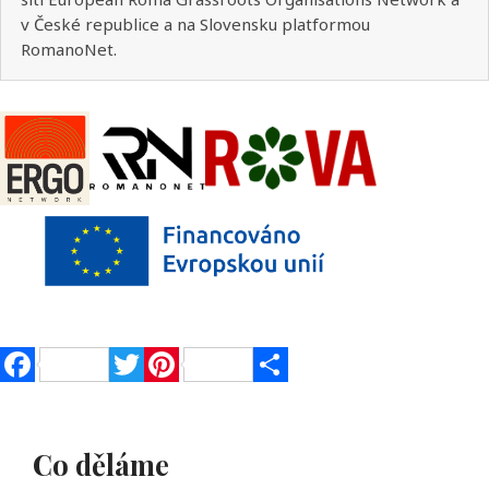
v České republice a na Slovensku platformou
RomanoNet.
Facebook
Twitter
Pinterest
Share
Co děláme