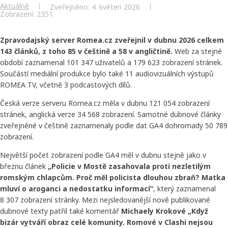
Aktuálně
Zveřejněno: 4. květen 2026
Zobrazení: 2351
Zpravodajský server Romea.cz zveřejnil v dubnu 2026 celkem
143 článků, z toho 85 v češtině a 58 v angličtině.
Web za stejné
období zaznamenal 101 347 uživatelů a 179 623 zobrazení stránek.
Součástí mediální produkce bylo také 11 audiovizuálních výstupů
ROMEA TV, včetně 3 podcastových dílů.
Česká verze serveru Romea.cz měla v dubnu 121 054 zobrazení
stránek, anglická verze 34 568 zobrazení. Samotné dubnové články
zveřejněné v češtině zaznamenaly podle dat GA4 dohromady 50 789
zobrazení.
Největší počet zobrazení podle GA4 měl v dubnu stejně jako v
březnu článek
„Policie v Mostě zasahovala proti nezletilým
romským chlapcům. Proč měl policista dlouhou zbraň? Matka
mluví o aroganci a nedostatku informací“
, který zaznamenal
8 307 zobrazení stránky. Mezi nejsledovanější nově publikované
dubnové texty patřil také komentář
Michaely Krokové „Když
bizár vytváří obraz celé komunity. Romové v Clashi nejsou