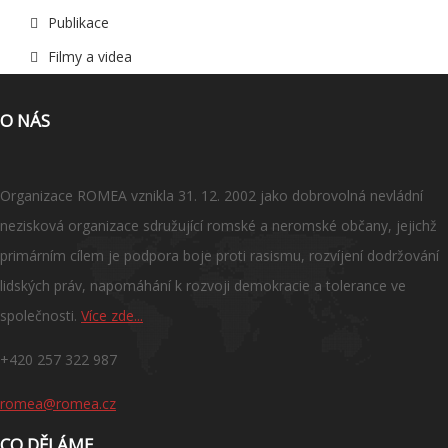
Publikace
Filmy a videa
O NÁS
Organizace ROMEA vznikla 31. 12. 2002 jako dobrovolná nevládní
nezisková organizace sdružující romské a neromské občany, jejichž
primárním cílem je podpora boje proti rasismu, rozvíjení dodržování
lidských práv, napomáhání k rozvoji demokracie a tolerance ve
společnosti.
Více zde...
+420 257 322 987
romea@romea.cz
CO DĚLÁME