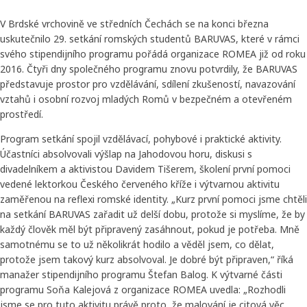
V Brdské vrchovině ve středních Čechách se na konci března
uskutečnilo 29. setkání romských studentů BARUVAS, které v rámci
svého stipendijního programu pořádá organizace ROMEA již od roku
2016. Čtyři dny společného programu znovu potvrdily, že BARUVAS
představuje prostor pro vzdělávání, sdílení zkušeností, navazování
vztahů i osobní rozvoj mladých Romů v bezpečném a otevřeném
prostředí.
Program setkání spojil vzdělávací, pohybové i praktické aktivity.
Účastníci absolvovali výšlap na Jahodovou horu, diskusi s
divadelníkem a aktivistou Davidem Tišerem, školení první pomoci
vedené lektorkou Českého červeného kříže i výtvarnou aktivitu
zaměřenou na reflexi romské identity. „Kurz první pomoci jsme chtěli
na setkání BARUVAS zařadit už delší dobu, protože si myslíme, že by
každý člověk měl být připravený zasáhnout, pokud je potřeba. Mně
samotnému se to už několikrát hodilo a věděl jsem, co dělat,
protože jsem takový kurz absolvoval. Je dobré být připraven,“ říká
manažer stipendijního programu Štefan Balog. K výtvarné části
programu Soňa Kalejová z organizace ROMEA uvedla: „Rozhodli
jsme se pro tuto aktivitu právě proto, že malování je citová věc.