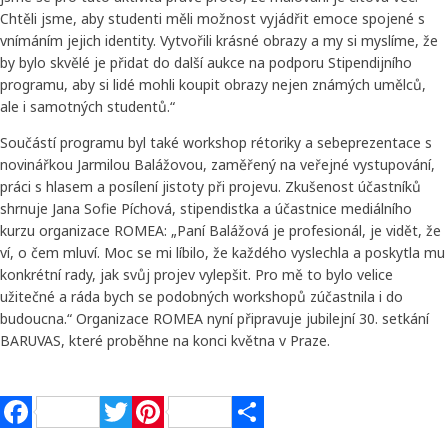
Chtěli jsme, aby studenti měli možnost vyjádřit emoce spojené s
vnímáním jejich identity. Vytvořili krásné obrazy a my si myslíme, že
by bylo skvělé je přidat do další aukce na podporu Stipendijního
programu, aby si lidé mohli koupit obrazy nejen známých umělců,
ale i samotných studentů.“
Součástí programu byl také workshop rétoriky a sebeprezentace s
novinářkou Jarmilou Balážovou, zaměřený na veřejné vystupování,
práci s hlasem a posílení jistoty při projevu. Zkušenost účastníků
shrnuje Jana Sofie Píchová, stipendistka a účastnice mediálního
kurzu organizace ROMEA: „Paní Balážová je profesionál, je vidět, že
ví, o čem mluví. Moc se mi líbilo, že každého vyslechla a poskytla mu
konkrétní rady, jak svůj projev vylepšit. Pro mě to bylo velice
užitečné a ráda bych se podobných workshopů zúčastnila i do
budoucna.“ Organizace ROMEA nyní připravuje jubilejní 30. setkání
BARUVAS, které proběhne na konci května v Praze.
Facebook
Twitter
Pinterest
Share