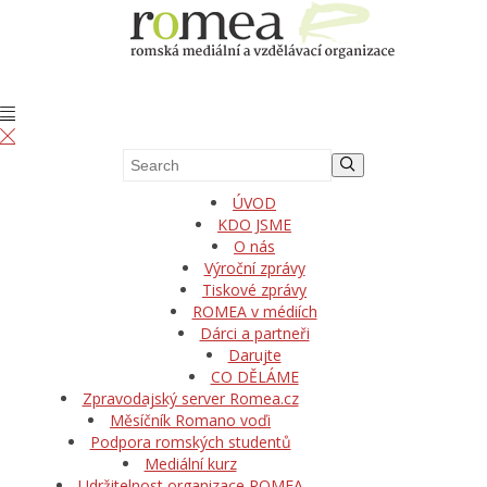
ÚVOD
KDO JSME
O nás
Výroční zprávy
Tiskové zprávy
ROMEA v médiích
Dárci a partneři
Darujte
CO DĚLÁME
Zpravodajský server Romea.cz
Měsíčník Romano voďi
Podpora romských studentů
Mediální kurz
Udržitelnost organizace ROMEA