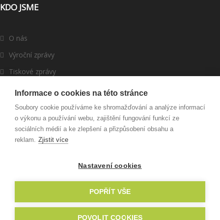
KDO JSME
O nás
Výroční zprávy
Tiskové zprávy
ROMEA v médiích
Informace o cookies na této stránce
Dárci a partneři
Soubory cookie používáme ke shromažďování a analýze informací
o výkonu a používání webu, zajištění fungování funkcí ze
Darujte
sociálních médií a ke zlepšení a přizpůsobení obsahu a
reklam.
Zjistit více
Nastavení cookies
© 2003 - 2022 ROMEA, o. p. s., Created by
RyNet.cz
POPŘÍT VŠE
POVOLIT COOKIES