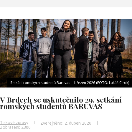
Setkání romských studentů Baruvas – březen 2026 (FOTO: Lukáš Cirok)
V Brdech se uskutečnilo 29. setkání
romských studentů BARUVAS
Tiskové zprávy
Zveřejněno: 2. duben 2026
Zobrazení: 2300