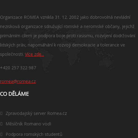
Organizace ROMEA vznikla 31. 12. 2002 jako dobrovolná nevládní
nezisková organizace sdružující romské a neromské občany, jejichž
primárním cílem je podpora boje proti rasismu, rozvíjení dodržování
lidských práv, napomáhání k rozvoji demokracie a tolerance ve
společnosti.
Více zde...
+420 257 322 987
romea@romea.cz
CO DĚLÁME
Zpravodajský server Romea.cz
Měsíčník Romano voďi
Podpora romských studentů