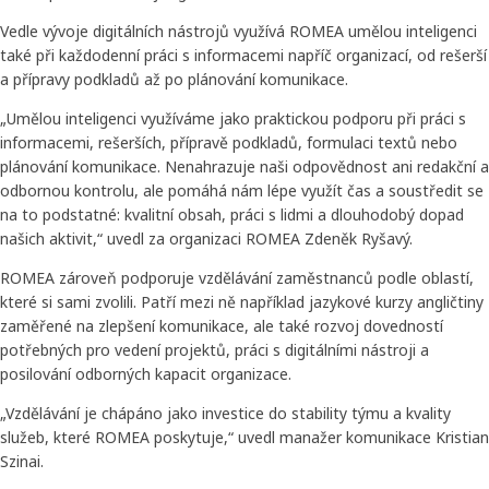
Vedle vývoje digitálních nástrojů využívá ROMEA umělou inteligenci
také při každodenní práci s informacemi napříč organizací, od rešerší
a přípravy podkladů až po plánování komunikace.
„Umělou inteligenci využíváme jako praktickou podporu při práci s
informacemi, rešerších, přípravě podkladů, formulaci textů nebo
plánování komunikace. Nenahrazuje naši odpovědnost ani redakční a
odbornou kontrolu, ale pomáhá nám lépe využít čas a soustředit se
na to podstatné: kvalitní obsah, práci s lidmi a dlouhodobý dopad
našich aktivit,“ uvedl za organizaci ROMEA Zdeněk Ryšavý.
ROMEA zároveň podporuje vzdělávání zaměstnanců podle oblastí,
které si sami zvolili. Patří mezi ně například jazykové kurzy angličtiny
zaměřené na zlepšení komunikace, ale také rozvoj dovedností
potřebných pro vedení projektů, práci s digitálními nástroji a
posilování odborných kapacit organizace.
„Vzdělávání je chápáno jako investice do stability týmu a kvality
služeb, které ROMEA poskytuje,“ uvedl manažer komunikace Kristian
Szinai.