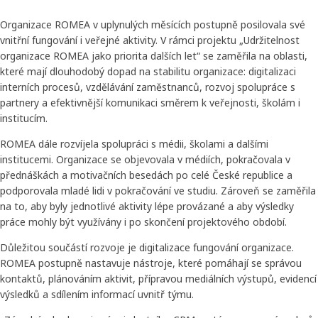
Organizace ROMEA v uplynulých měsících postupně posilovala své
vnitřní fungování i veřejné aktivity. V rámci projektu „Udržitelnost
organizace ROMEA jako priorita dalších let“ se zaměřila na oblasti,
které mají dlouhodobý dopad na stabilitu organizace: digitalizaci
interních procesů, vzdělávání zaměstnanců, rozvoj spolupráce s
partnery a efektivnější komunikaci směrem k veřejnosti, školám i
institucím.
ROMEA dále rozvíjela spolupráci s médii, školami a dalšími
institucemi. Organizace se objevovala v médiích, pokračovala v
přednáškách a motivačních besedách po celé České republice a
podporovala mladé lidi v pokračování ve studiu. Zároveň se zaměřila
na to, aby byly jednotlivé aktivity lépe provázané a aby výsledky
práce mohly být využívány i po skončení projektového období.
Důležitou součástí rozvoje je digitalizace fungování organizace.
ROMEA postupně nastavuje nástroje, které pomáhají se správou
kontaktů, plánováním aktivit, přípravou mediálních výstupů, evidencí
výsledků a sdílením informací uvnitř týmu.