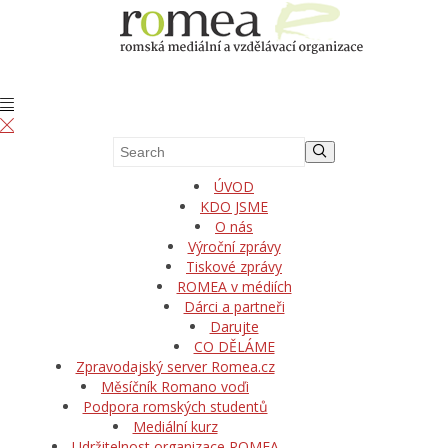
ÚVOD
KDO JSME
O nás
Výroční zprávy
Tiskové zprávy
ROMEA v médiích
Dárci a partneři
Darujte
CO DĚLÁME
Zpravodajský server Romea.cz
Měsíčník Romano voďi
Podpora romských studentů
Mediální kurz
Udržitelnost organizace ROMEA