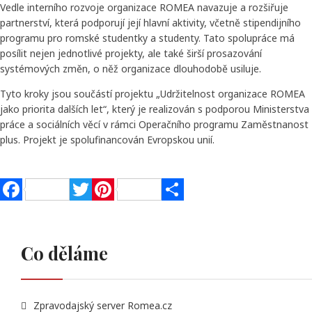
Vedle interního rozvoje organizace ROMEA navazuje a rozšiřuje
partnerství, která podporují její hlavní aktivity, včetně stipendijního
programu pro romské studentky a studenty. Tato spolupráce má
posílit nejen jednotlivé projekty, ale také širší prosazování
systémových změn, o něž organizace dlouhodobě usiluje.
Tyto kroky jsou součástí projektu „Udržitelnost organizace ROMEA
jako priorita dalších let“, který je realizován s podporou Ministerstva
práce a sociálních věcí v rámci Operačního programu Zaměstnanost
plus. Projekt je spolufinancován Evropskou unií.
Facebook
Twitter
Pinterest
Share
Co děláme
Zpravodajský server Romea.cz