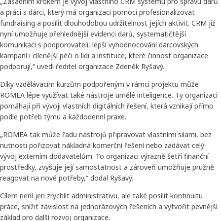
„Zásadním krokem je vývoj vlastního CRM systému pro správu darů
a práci s dárci, který má organizaci pomoci profesionalizovat
fundraising a posílit dlouhodobou udržitelnost jejích aktivit. CRM již
nyní umožňuje přehlednější evidenci darů, systematičtější
komunikaci s podporovateli, lepší vyhodnocování dárcovských
kampaní i cílenější péči o lidi a instituce, které činnost organizace
podporují,“ uvedl ředitel organizace Zdeněk Ryšavý.
Díky vzdělávacím kurzům podpořeným v rámci projektu může
ROMEA lépe využívat také nástroje umělé inteligence. Ty organizaci
pomáhají při vývoji vlastních digitálních řešení, která vznikají přímo
podle potřeb týmu a každodenní praxe.
„ROMEA tak může řadu nástrojů připravovat vlastními silami, bez
nutnosti pořizovat nákladná komerční řešení nebo zadávat celý
vývoj externím dodavatelům. To organizaci výrazně šetří finanční
prostředky, zvyšuje její samostatnost a zároveň umožňuje pružně
reagovat na nové potřeby,“ dodal Ryšavý.
Cílem není jen zrychlit administrativu, ale také posílit kontinuitu
práce, snížit závislost na jednorázových řešeních a vytvořit pevnější
základ pro další rozvoj organizace.