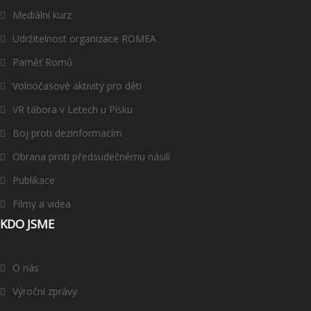
Mediální kurz
Udržitelnost organizace ROMEA
Paměť Romů
Volnočasové aktivity pro děti
VR tábora v Letech u Písku
Boj proti dezinformacím
Obrana proti předsudečnému násilí
Publikace
Filmy a videa
KDO JSME
O nás
Výroční zprávy