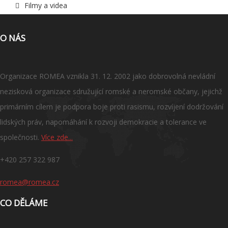
Filmy a videa
O NÁS
Organizace ROMEA vznikla 31. 12. 2002 jako dobrovolná nevládní
nezisková organizace sdružující romské a neromské občany, jejichž
primárním cílem je podpora boje proti rasismu, rozvíjení dodržování
lidských práv, napomáhání k rozvoji demokracie a tolerance ve
společnosti.
Více zde...
+420 257 322 987
romea@romea.cz
CO DĚLÁME