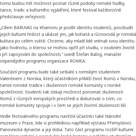
tomu budou mít možnost poznat různé podoby romské hudby,
tance, tradic a kulturního vyjádření, které festival každoročně
představuje veřejnosti.
„Cílem BARUVAS na Khamoru je posílit identitu studentů, povzbudit
jejich kulturní hrdost a ukázat jim, jak bohatá a různorodá je romská
kultura po celém světě. Chceme, aby mladí lidé vnímali svou identitu
jako hodnotu, o kterou se mohou opřít při studiu, v osobním životě
i při zapojování do společnosti,“ uvedl Štefan Balog, manažer
stipendijního programu organizace ROMEA.
Součástí programu bude také setkání s romským studentem
Valentinem z Norska, který účastníkům přiblíží život Romů v Norsku,
tamní romské tradice i zkušenosti romské komunity v norské
společnosti. Studenti tak získají možnost porovnat zkušenosti
Romů z různých evropských prostředí a diskutovat o tom, co
romské komunity spojuje i v čem se jejich životní zkušenosti liší.
Vedle festivalového programu navštíví účastníci také Národní
muzeum v Praze, kde si prohlédnou například výstavu Přemyslovci.
Panovnická dynastie a její doba. Tato část programu rozšíří kulturní