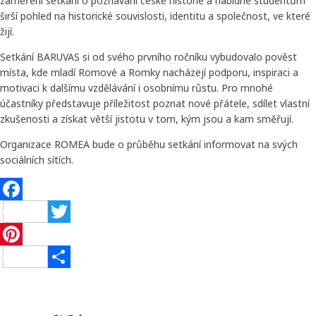
zaměření setkání o poznávání české historie a nabídne studentům
širší pohled na historické souvislosti, identitu a společnost, ve které
žijí.
Setkání BARUVAS si od svého prvního ročníku vybudovalo pověst
místa, kde mladí Romové a Romky nacházejí podporu, inspiraci a
motivaci k dalšímu vzdělávání i osobnímu růstu. Pro mnohé
účastníky představuje příležitost poznat nové přátele, sdílet vlastní
zkušenosti a získat větší jistotu v tom, kým jsou a kam směřují.
Organizace ROMEA bude o průběhu setkání informovat na svých
sociálních sítích.
Facebook
Twitter
Pinterest
Share