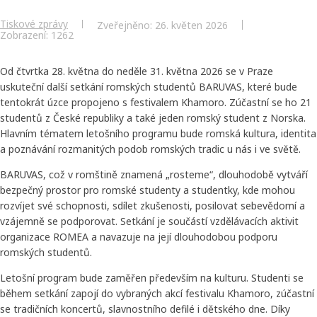
Tiskové zprávy
Zveřejněno: 26. květen 2026
Zobrazení: 1262
Od čtvrtka 28. května do neděle 31. května 2026 se v Praze
uskuteční další setkání romských studentů BARUVAS, které bude
tentokrát úzce propojeno s festivalem Khamoro. Zúčastní se ho 21
studentů z České republiky a také jeden romský student z Norska.
Hlavním tématem letošního programu bude romská kultura, identita
a poznávání rozmanitých podob romských tradic u nás i ve světě.
BARUVAS, což v romštině znamená „rosteme“, dlouhodobě vytváří
bezpečný prostor pro romské studenty a studentky, kde mohou
rozvíjet své schopnosti, sdílet zkušenosti, posilovat sebevědomí a
vzájemně se podporovat. Setkání je součástí vzdělávacích aktivit
organizace ROMEA a navazuje na její dlouhodobou podporu
romských studentů.
Letošní program bude zaměřen především na kulturu. Studenti se
během setkání zapojí do vybraných akcí festivalu Khamoro, zúčastní
se tradičních koncertů, slavnostního defilé i dětského dne. Díky