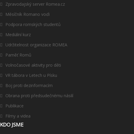
Zpravodajský server Romea.cz
Měsíčník Romano voďi
Podpora romských studentů
Mediální kurz
Udržitelnost organizace ROMEA
Paměť Romů
Volnočasové aktivity pro děti
VR tábora v Letech u Písku
Boj proti dezinformacím
Obrana proti předsudečnému násilí
Publikace
Filmy a videa
KDO JSME