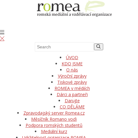
ÚVOD
KDO JSME
O nás
Výroční zprávy
Tiskové zprávy
ROMEA v médiích
Dárci a partneři
Darujte
CO DĚLÁME
Zpravodajský server Romea.cz
Měsíčník Romano voďi
Podpora romských studentů
Mediální kurz
Udržitelnost organizace ROMEA