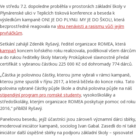
Ve středu 7.2. dopoledne proběhla v prostorách základní školy v
Plynárenské ulici v Teplicích tisková konference a beseda k
výsledkům kampaně ONI JE DO PLYNU. MY JE DO ŠKOL!, která
bezprostředně reagovala na
vlnu nenávisti a rasismu vůči jejím
prvňáčkům
.
Setkání zahájil Zdeněk Ryšavý, ředitel organizace ROMEA, která
kampaň
koncem loňského roku realizovala, poděkoval všem dárcům
a do rukou ředitelky školy Marcely Prokůpkové slavnostně předal
certifikát s vybranou částkou 225 000 Kč od dohromady 774 dárců.
„Částka je polovinou částky, kterou jsme vybrali v rámci kampaně,
kterou jsme spustili v říjnu 2017, a která běžela do konce roku. Tato
polovina vybrané částky půjde škole a druhá polovina půjde na náš
stipendijní program pro romské studenty
, vysokoškoláky a
středoškoláky, kterým organizace ROMEA poskytuje pomoc od roku
2016,“ přiblížil Ryšavý.
Panelovou besedu, jejíž účastníci jsou zároveň významní dárci sbírky,
moderoval iniciátor kampaně, sociolog Ivan Gabal. Zasedli do ní také
iniciátor další úspěšné sbírky na podporu základní školy – spisovatel