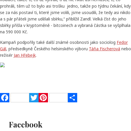
prohráli, těm už to bylo asi trošku jedno, takže po týdnu čekání, kdy
se za nás postaví ti, které jsme volili, jsme usoudili, že tedy asi nikdo
a s pár přáteli jsme udělali sbírku,“ přiblížil Zandl. Velká číst do jeho
sbírky přišla v kryptoměně - bitcoinech a vybraná částka se vyšplhala
na 590 000 Kč.
Kampaň podpořily také další známé osobnosti jako sociolog
Fedor
Gál
, předsedkyně Českého helsinského výboru
Táňa Fischerová
nebo
režisér
Jan Hřebejk
.
Facebook
Twitter
Pinterest
Share
Facebook