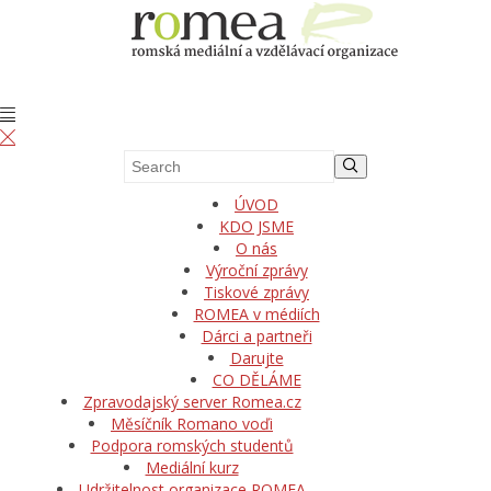
ÚVOD
KDO JSME
O nás
Výroční zprávy
Tiskové zprávy
ROMEA v médiích
Dárci a partneři
Darujte
CO DĚLÁME
Zpravodajský server Romea.cz
Měsíčník Romano voďi
Podpora romských studentů
Mediální kurz
Udržitelnost organizace ROMEA