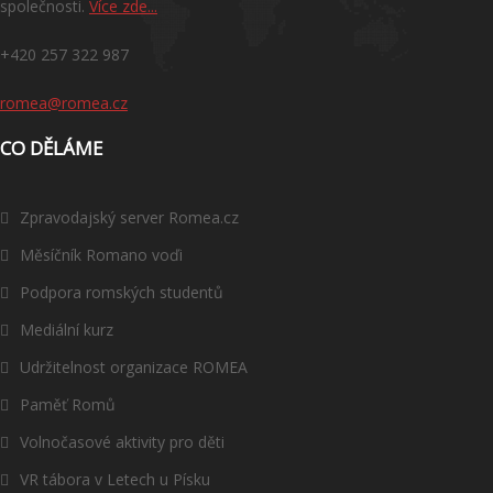
společnosti.
Více zde...
+420 257 322 987
romea@romea.cz
CO DĚLÁME
Zpravodajský server Romea.cz
Měsíčník Romano voďi
Podpora romských studentů
Mediální kurz
Udržitelnost organizace ROMEA
Paměť Romů
Volnočasové aktivity pro děti
VR tábora v Letech u Písku