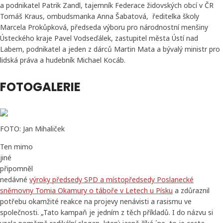
a podnikatel Patrik Zandl, tajemník Federace židovských obcí v ČR
Tomáš Kraus, ombudsmanka Anna Šabatová, ředitelka školy
Marcela Prokůpková, předseda výboru pro národnostní menšiny
Ústeckého kraje Pavel Vodseďálek, zastupitel města Ústí nad
Labem, podnikatel a jeden z dárců Martin Mata a bývalý ministr pro
lidská práva a hudebník Michael Kocáb.
FOTOGALERIE
FOTO: Jan Mihaliček
Ten mimo
jiné
připomněl
nedávné
výroky předsedy SPD a místopředsedy Poslanecké
sněmovny Tomia Okamury o táboře v Letech u Písku
a zdůraznil
potřebu okamžité reakce na projevy nenávisti a rasismu ve
společnosti. „Tato kampaň je jedním z těch příkladů. I do názvu si