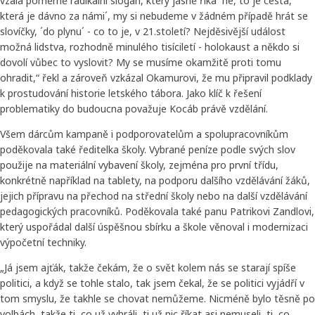
vzala poměrně radikální slogan, který jasně říká ´ne, to je cesta,
která je dávno za námi´, my si nebudeme v žádném případě hrát se
slovíčky, ´do plynu´ - co to je, v 21.století? Nejděsivější událost
možná lidstva, rozhodně minulého tisíciletí - holokaust a někdo si
dovolí vůbec to vyslovit? My se musíme okamžitě proti tomu
ohradit,“ řekl a zároveň vzkázal Okamurovi, že mu připravil podklady
k prostudování historie letského tábora. Jako klíč k řešení
problematiky do budoucna považuje Kocáb právě vzdělání.
Všem dárcům kampaně i podporovatelům a spolupracovníkům
poděkovala také ředitelka školy. Vybrané peníze podle svých slov
použije na materiální vybavení školy, zejména pro první třídu,
konkrétně například na tablety, na podporu dalšího vzdělávání žáků,
jejich přípravu na přechod na střední školy nebo na další vzdělávání
pedagogických pracovníků. Poděkovala také panu Patrikovi Zandlovi,
který uspořádal další úspěšnou sbírku a škole věnoval i modernizaci
výpočetní techniky.
„Já jsem ajťák, takže čekám, že o svět kolem nás se starají spíše
politici, a když se tohle stalo, tak jsem čekal, že se politici vyjádří v
tom smyslu, že takhle se chovat nemůžeme. Nicméně bylo těsně po
volbách, takže ti, co už vyhráli, ti už nic říkat asi nemuseli, ti, co