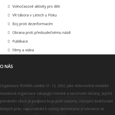
Volnočasové aktivity pro děti
VR tábora v Letech u Písku
Boj proti dezinformacím
Obrana proti předsudečnému násilí
Publikace
Filmy a videa
O NÁS
Organizace ROMEA vznikla 31. 12. 2002 jako dobrovolná nevládní
nezisková organizace sdružující romské a neromské občany, jejichž
primárním cílem je podpora boje proti rasismu, rozvíjení dodržování
lidských práv, napomáhání k rozvoji demokracie a tolerance ve