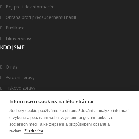
Boj proti dezinformacím
Obrana proti předsudečnému násilí
Publikace
Filmy a videa
KDO JSME
O nás
Výroční zprávy
Tiskové zprávy
ROMEA v médiích
Informace o cookies na této stránce
Dárci a partneři
Soubory cookie používáme ke shromažďování a analýze informací
o výkonu a používání webu, zajištění fungování funkcí ze
Darujte
sociálních médií a ke zlepšení a přizpůsobení obsahu a
reklam.
Zjistit více