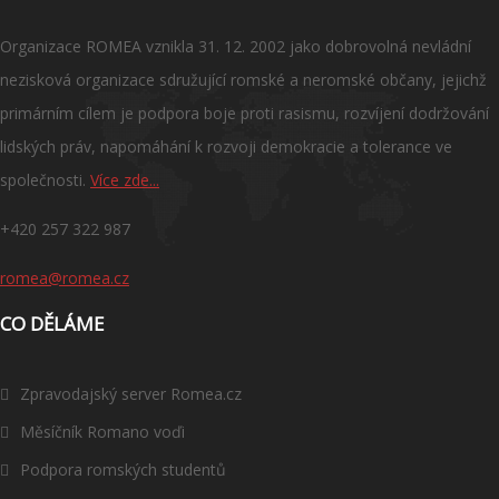
Organizace ROMEA vznikla 31. 12. 2002 jako dobrovolná nevládní
nezisková organizace sdružující romské a neromské občany, jejichž
primárním cílem je podpora boje proti rasismu, rozvíjení dodržování
lidských práv, napomáhání k rozvoji demokracie a tolerance ve
společnosti.
Více zde...
+420 257 322 987
romea@romea.cz
CO DĚLÁME
Zpravodajský server Romea.cz
Měsíčník Romano voďi
Podpora romských studentů