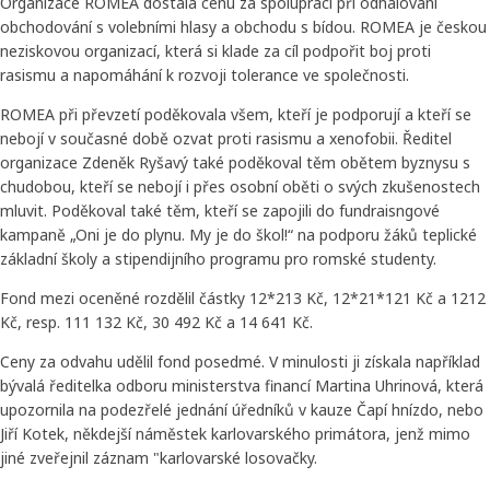
Organizace ROMEA dostala cenu za spolupráci při odhalování
obchodování s volebními hlasy a obchodu s bídou. ROMEA je českou
neziskovou organizací, která si klade za cíl podpořit boj proti
rasismu a napomáhání k rozvoji tolerance ve společnosti.
ROMEA při převzetí poděkovala všem, kteří je podporují a kteří se
nebojí v současné době ozvat proti rasismu a xenofobii. Ředitel
organizace Zdeněk Ryšavý také poděkoval těm obětem byznysu s
chudobou, kteří se nebojí i přes osobní oběti o svých zkušenostech
mluvit. Poděkoval také těm, kteří se zapojili do fundraisngové
kampaně „Oni je do plynu. My je do škol!“ na podporu žáků teplické
základní školy a stipendijního programu pro romské studenty.
Fond mezi oceněné rozdělil částky 12*213 Kč, 12*21*121 Kč a 1212
Kč, resp. 111 132 Kč, 30 492 Kč a 14 641 Kč.
Ceny za odvahu udělil fond posedmé. V minulosti ji získala například
bývalá ředitelka odboru ministerstva financí Martina Uhrinová, která
upozornila na podezřelé jednání úředníků v kauze Čapí hnízdo, nebo
Jiří Kotek, někdejší náměstek karlovarského primátora, jenž mimo
jiné zveřejnil záznam "karlovarské losovačky.