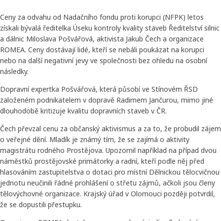
Ceny za odvahu od Nadačního fondu proti korupci (NFPK) letos
získali bývalá ředitelka Úseku kontroly kvality staveb Ředitelství silnic
a dálnic Miloslava Pošvářová, aktivista Jakub Čech a organizace
ROMEA. Ceny dostávají lidé, kteří se nebáli poukázat na korupci
nebo na další negativní jevy ve společnosti bez ohledu na osobní
následky.
Dopravní expertka Pošvářová, která působí ve Stínovém ŘSD
založeném podnikatelem v dopravě Radimem Jančurou, mimo jiné
dlouhodobě kritizuje kvalitu dopravních staveb v ČR.
Čech převzal cenu za občanský aktivismus a za to, že probudil zájem
o veřejné dění. Mladík je známý tím, že se zajímá o aktivity
magistrátu rodného Prostějova. Upozornil například na případ dvou
náměstků prostějovské primátorky a radní, kteří podle něj před
hlasováním zastupitelstva o dotaci pro místní Dělnickou tělocvičnou
jednotu neučinili řádné prohlášení o střetu zájmů, ačkoli jsou členy
tělovýchovné organizace. Krajský úřad v Olomouci později potvrdil,
že se dopustili přestupku.