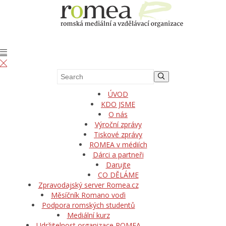
ÚVOD
KDO JSME
O nás
Výroční zprávy
Tiskové zprávy
ROMEA v médiích
Dárci a partneři
Darujte
CO DĚLÁME
Zpravodajský server Romea.cz
Měsíčník Romano voďi
Podpora romských studentů
Mediální kurz
Udržitelnost organizace ROMEA