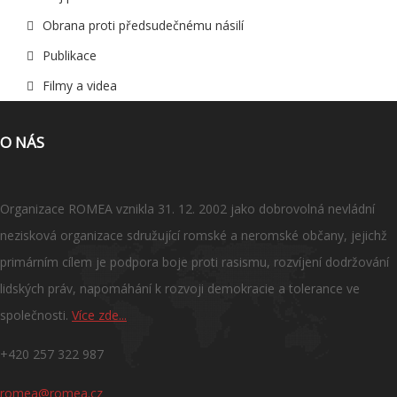
Obrana proti předsudečnému násilí
Publikace
Filmy a videa
O NÁS
Organizace ROMEA vznikla 31. 12. 2002 jako dobrovolná nevládní
nezisková organizace sdružující romské a neromské občany, jejichž
primárním cílem je podpora boje proti rasismu, rozvíjení dodržování
lidských práv, napomáhání k rozvoji demokracie a tolerance ve
společnosti.
Více zde...
+420 257 322 987
romea@romea.cz