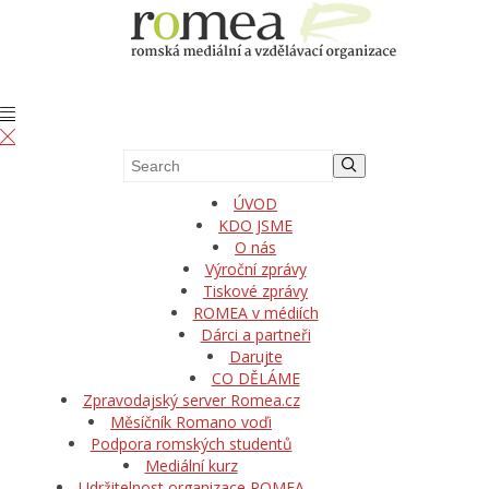
ÚVOD
KDO JSME
O nás
Výroční zprávy
Tiskové zprávy
ROMEA v médiích
Dárci a partneři
Darujte
CO DĚLÁME
Zpravodajský server Romea.cz
Měsíčník Romano voďi
Podpora romských studentů
Mediální kurz
Udržitelnost organizace ROMEA