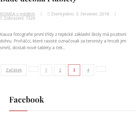
ROMEA v médiích
Zveřejněno: 3. červenec 2018
Zobrazení: 7329
Kauza fotografie první třídy z teplické základní školy má pozitivní
dohru. Prvňáčci, které rasisté označovali za teroristy a hrozili jim
smrtí, dostali nové tablety a ček...
Začátek
1
2
3
4
Facebook