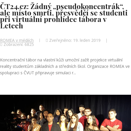
ČT24.cz: Žádný „pseudokoncentrák“,
ale místo smrti, přesvědčí se studenti
při virtuální prohlídce tábora v
Letech
ROMEA v médiích
Zveřejněno: 19. leden 2019
Zobrazení: 6825
Koncentrační tábor na vlastní kůži umožní zažít projekce virtuální
reality studentům základních a středních škol. Organizace ROMEA ve
spolupraci s ČVUT připravuje simulaci r...