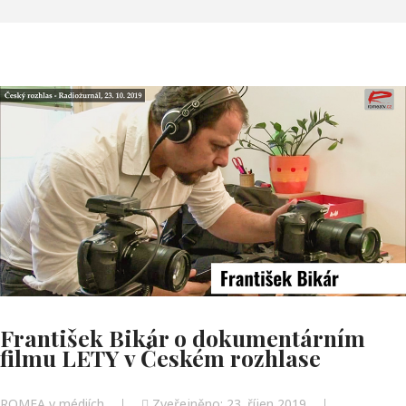
František Bikár o dokumentárním
filmu LETY v Českém rozhlase
ROMEA v médiích
Zveřejněno: 23. říjen 2019