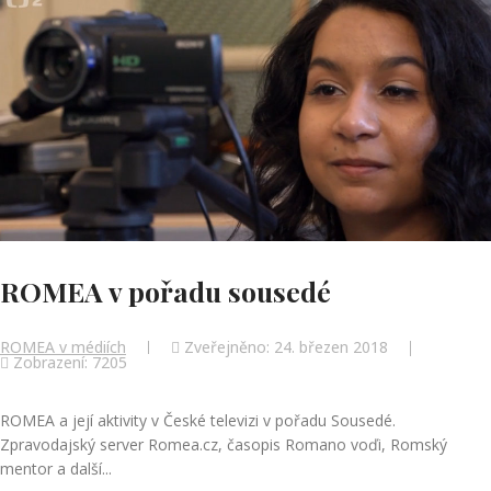
ROMEA v pořadu sousedé
ROMEA v médiích
Zveřejněno: 24. březen 2018
Zobrazení: 7205
ROMEA a její aktivity v České televizi v pořadu Sousedé.
Zpravodajský server Romea.cz, časopis Romano voďi, Romský
mentor a další...