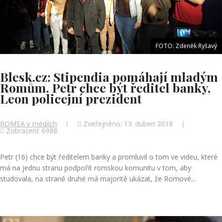
FOTO: Zdeněk Ryšavý
Blesk.cz: Stipendia pomáhají mladým
Romům. Petr chce být ředitel banky,
Leon policejní prezident
ROMEA v médiích
Zveřejněno: 13. duben 2018
Zobrazení: 6988
Petr (16) chce být ředitelem banky a promluvil o tom ve videu, které
má na jednu stranu podpořit romskou komunitu v tom, aby
studovala, na straně druhé má majoritě ukázat, že Romové...