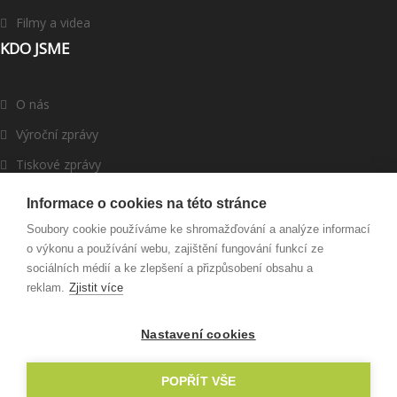
Filmy a videa
KDO JSME
O nás
Výroční zprávy
Tiskové zprávy
ROMEA v médiích
Informace o cookies na této stránce
Dárci a partneři
Soubory cookie používáme ke shromažďování a analýze informací
o výkonu a používání webu, zajištění fungování funkcí ze
Darujte
sociálních médií a ke zlepšení a přizpůsobení obsahu a
reklam.
Zjistit více
Nastavení cookies
© 2003 - 2022 ROMEA, o. p. s., Created by
RyNet.cz
POPŘÍT VŠE