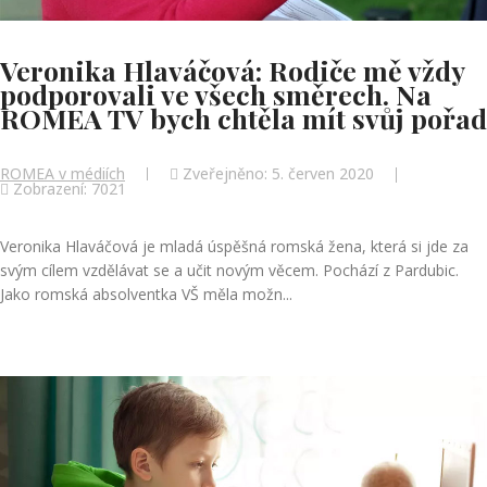
Veronika Hlaváčová: Rodiče mě vždy
podporovali ve všech směrech. Na
ROMEA TV bych chtěla mít svůj pořad
ROMEA v médiích
Zveřejněno: 5. červen 2020
Zobrazení: 7021
Veronika Hlaváčová je mladá úspěšná romská žena, která si jde za
svým cílem vzdělávat se a učit novým věcem. Pochází z Pardubic.
Jako romská absolventka VŠ měla možn...