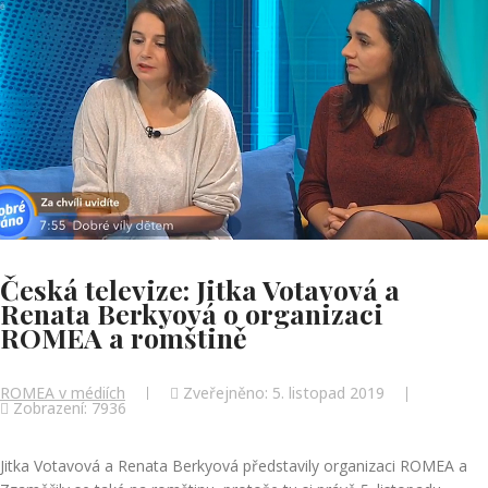
Česká televize: Jitka Votavová a
Renata Berkyová o organizaci
ROMEA a romštině
ROMEA v médiích
Zveřejněno: 5. listopad 2019
Zobrazení: 7936
Jitka Votavová a Renata Berkyová představily organizaci ROMEA a