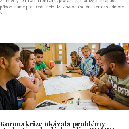
Zzaměřily se také na romštinu, protože tu si právě 5. listopadu
připomínáme prostřednictvím Mezinárodního dne.
item->readmore --
>
Koronakrize ukázala problémy