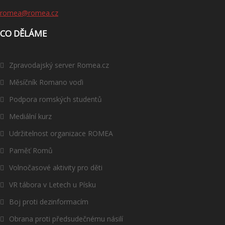
romea@romea.cz
CO DĚLÁME
Zpravodajský server Romea.cz
Měsíčník Romano voďi
Podpora romských studentů
Mediální kurz
Udržitelnost organizace ROMEA
Paměť Romů
Volnočasové aktivity pro děti
VR tábora v Letech u Písku
Boj proti dezinformacím
Obrana proti předsudečnému násilí