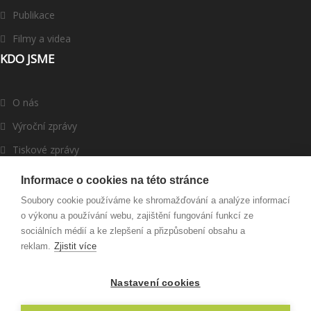
Publikace
Filmy a videa
KDO JSME
O nás
Výroční zprávy
Tiskové zprávy
ROMEA v médiích
Informace o cookies na této stránce
Dárci a partneři
Soubory cookie používáme ke shromažďování a analýze informací
o výkonu a používání webu, zajištění fungování funkcí ze
Darujte
sociálních médií a ke zlepšení a přizpůsobení obsahu a
reklam.
Zjistit více
Nastavení cookies
© 2003 - 2022 ROMEA, o. p. s., Created by
RyNet.cz