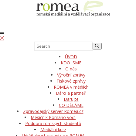
ÚVOD
KDO JSME
O nás
Výroční zprávy
Tiskové zprávy
ROMEA v médiích
Dárci a partneři
Darujte
CO DĚLÁME
Zpravodajský server Romea.cz
Měsíčník Romano voďi
Podpora romských studentů
Mediální kurz
Udržitelnost organizace ROMEA