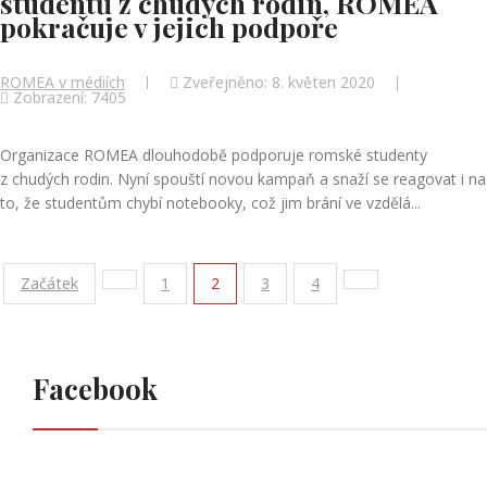
studentů z chudých rodin, ROMEA
pokračuje v jejich podpoře
ROMEA v médiích
Zveřejněno: 8. květen 2020
Zobrazení: 7405
Organizace ROMEA dlouhodobě podporuje romské studenty
z chudých rodin. Nyní spouští novou kampaň a snaží se reagovat i na
to, že studentům chybí notebooky, což jim brání ve vzdělá...
Začátek
1
2
3
4
Facebook