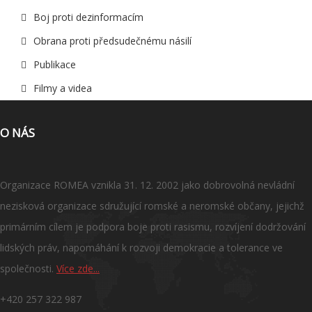
Boj proti dezinformacím
Obrana proti předsudečnému násilí
Publikace
Filmy a videa
O NÁS
Organizace ROMEA vznikla 31. 12. 2002 jako dobrovolná nevládní
nezisková organizace sdružující romské a neromské občany, jejichž
primárním cílem je podpora boje proti rasismu, rozvíjení dodržování
lidských práv, napomáhání k rozvoji demokracie a tolerance ve
společnosti.
Více zde...
+420 257 322 987