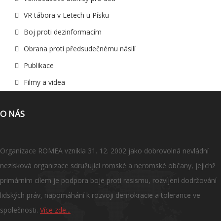
VR tábora v Letech u Písku
Boj proti dezinformacím
Obrana proti předsudečnému násilí
Publikace
Filmy a videa
O NÁS
Organizace ROMEA vznikla 31. 12. 2002 jako dobrovolná nevládní
nezisková organizace sdružující romské a neromské občany, jejichž
primárním cílem je podpora boje proti rasismu, rozvíjení dodržování
lidských práv, napomáhání k rozvoji demokracie a tolerance ve
společnosti.
Více zde...