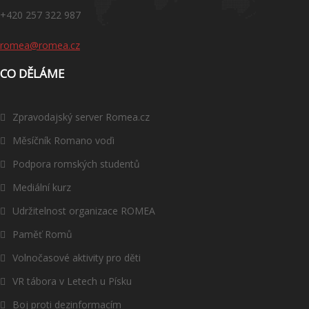
+420 257 322 987
romea@romea.cz
CO DĚLÁME
Zpravodajský server Romea.cz
Měsíčník Romano voďi
Podpora romských studentů
Mediální kurz
Udržitelnost organizace ROMEA
Paměť Romů
Volnočasové aktivity pro děti
VR tábora v Letech u Písku
Boj proti dezinformacím