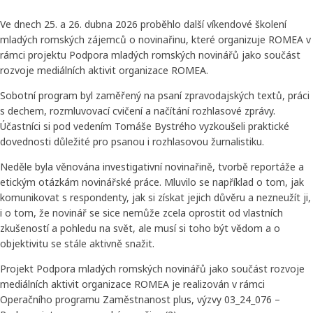
Ve dnech 25. a 26. dubna 2026 proběhlo další víkendové školení
mladých romských zájemců o novinařinu, které organizuje ROMEA v
rámci projektu Podpora mladých romských novinářů jako součást
rozvoje mediálních aktivit organizace ROMEA.
Sobotní program byl zaměřený na psaní zpravodajských textů, práci
s dechem, rozmluvovací cvičení a načítání rozhlasové zprávy.
Účastníci si pod vedením Tomáše Bystrého vyzkoušeli praktické
dovednosti důležité pro psanou i rozhlasovou žurnalistiku.
Neděle byla věnována investigativní novinařině, tvorbě reportáže a
etickým otázkám novinářské práce. Mluvilo se například o tom, jak
komunikovat s respondenty, jak si získat jejich důvěru a nezneužít ji,
i o tom, že novinář se sice nemůže zcela oprostit od vlastních
zkušeností a pohledu na svět, ale musí si toho být vědom a o
objektivitu se stále aktivně snažit.
Projekt Podpora mladých romských novinářů jako součást rozvoje
mediálních aktivit organizace ROMEA je realizován v rámci
Operačního programu Zaměstnanost plus, výzvy 03_24_076 –