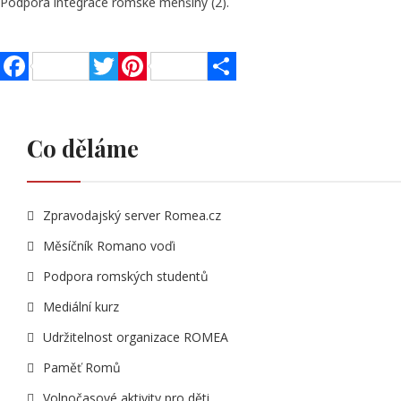
Podpora integrace romské menšiny (2).
Facebook
Twitter
Pinterest
Share
Co děláme
Zpravodajský server Romea.cz
Měsíčník Romano voďi
Podpora romských studentů
Mediální kurz
Udržitelnost organizace ROMEA
Paměť Romů
Volnočasové aktivity pro děti