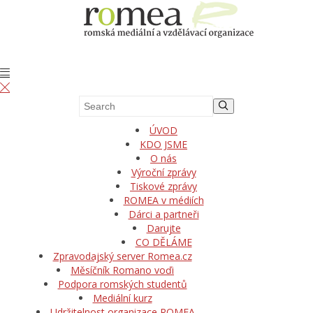
ÚVOD
KDO JSME
O nás
Výroční zprávy
Tiskové zprávy
ROMEA v médiích
Dárci a partneři
Darujte
CO DĚLÁME
Zpravodajský server Romea.cz
Měsíčník Romano voďi
Podpora romských studentů
Mediální kurz
Udržitelnost organizace ROMEA