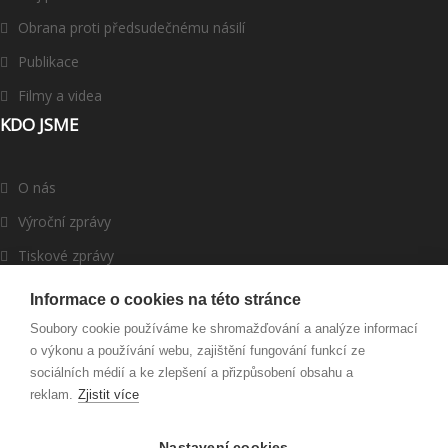
Obrana proti předsudečnému násilí
Publikace
Filmy a videa
KDO JSME
O nás
Výroční zprávy
Tiskové zprávy
ROMEA v médiích
Informace o cookies na této stránce
Dárci a partneři
Soubory cookie používáme ke shromažďování a analýze informací
o výkonu a používání webu, zajištění fungování funkcí ze
Darujte
sociálních médií a ke zlepšení a přizpůsobení obsahu a
reklam.
Zjistit více
Nastavení cookies