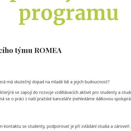
vacího týmu ROMEA
terá má skutečný dopad na mladé lidi a jejich budoucnost?
ý/á se zapojí do rozvoje vzdělávacích aktivit pro studenty a stude
ná se o práci z naší pražské kanceláře (nehledáme dálkovou spoluprác
m kontaktu se studenty, podporovat je při zvládání studia a zároveň 