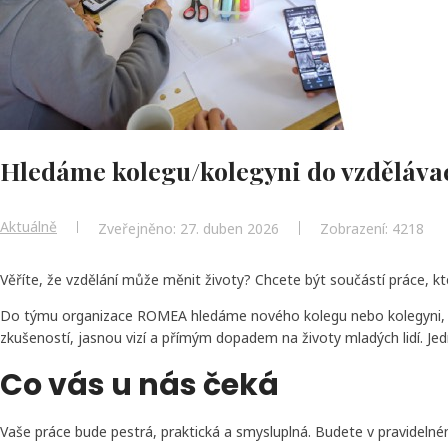
Hledáme kolegu/kolegyni do vzdělá
Aktuálně
Zveřejněno: 27. duben 2026
Zobrazení: 4218
Věříte, že vzdělání může měnit životy? Chcete být součástí práce, k
Do týmu organizace ROMEA hledáme nového kolegu nebo kolegyni, kter
zkušeností, jasnou vizí a přímým dopadem na životy mladých lidí. Jed
Co vás u nás čeká
Vaše práce bude pestrá, praktická a smysluplná. Budete v pravidelné