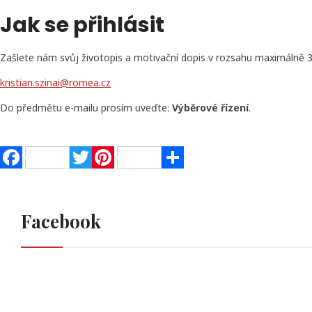
Jak se přihlásit
Zašlete nám svůj životopis a motivační dopis v rozsahu maximálně 
kristian.szinai@romea.cz
Do předmětu e-mailu prosím uveďte:
Výběrové řízení
.
Facebook
Twitter
Pinterest
Share
Facebook