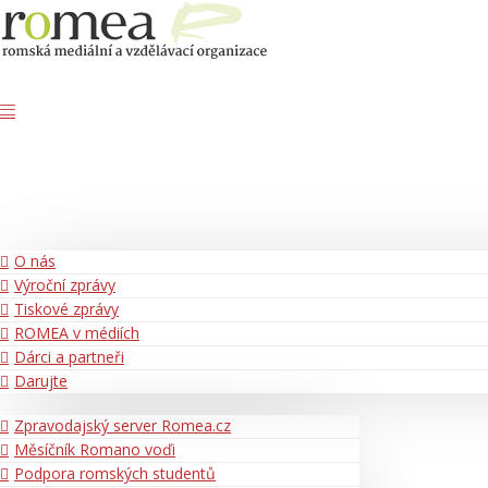
O nás
Výroční zprávy
Tiskové zprávy
ROMEA v médiích
Dárci a partneři
Darujte
Zpravodajský server Romea.cz
Měsíčník Romano voďi
Podpora romských studentů