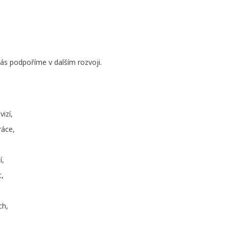
ás podpoříme v dalším rozvoji.
izí,
ráce,
í,
t,
ch,