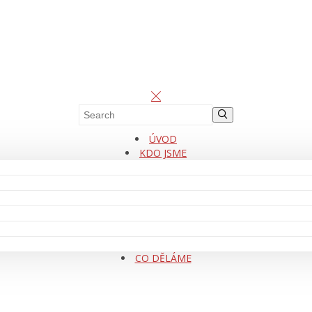
ÚVOD
KDO JSME
CO DĚLÁME