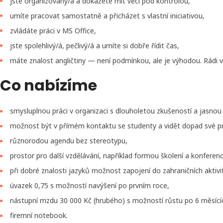
jste organizovaný/á a dokážete mít věci pod kontrolou,
umíte pracovat samostatně a přicházet s vlastní iniciativou,
zvládáte práci v MS Office,
jste spolehlivý/á, pečlivý/á a umíte si dobře řídit čas,
máte znalost angličtiny — není podmínkou, ale je výhodou. Rádi v
Co nabízíme
smysluplnou práci v organizaci s dlouholetou zkušeností a jasnou v
možnost být v přímém kontaktu se studenty a vidět dopad své p
různorodou agendu bez stereotypu,
prostor pro další vzdělávání, například formou školení a konferenc
při dobré znalosti jazyků možnost zapojení do zahraničních aktivi
úvazek 0,75 s možností navýšení po prvním roce,
nástupní mzdu 30 000 Kč (hrubého) s možností růstu po 6 měsící
firemní notebook.