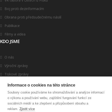
VR tábora v Letech u Písku
Boj proti dezinformacím
Obrana proti předsudečnému násilí
Publikace
Filmy a videa
KDO JSME
O nás
Výroční zprávy
Tiskové zprávy
ROMEA v médiích
Informace o cookies na této stránce
Dárci a partneři
Soubory cookie používáme ke shromažďování a analýze informací
o výkonu a používání webu, zajištění fungování funkcí ze
Darujte
sociálních médií a ke zlepšení a přizpůsobení obsahu a
reklam.
Zjistit více