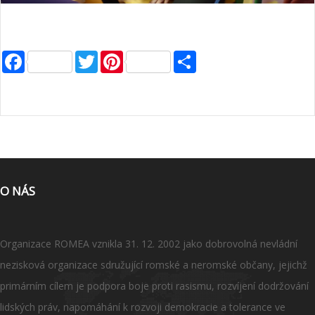
Facebook
Twitter
Pinterest
Share
O NÁS
Organizace ROMEA vznikla 31. 12. 2002 jako dobrovolná nevládní
nezisková organizace sdružující romské a neromské občany, jejichž
primárním cílem je podpora boje proti rasismu, rozvíjení dodržování
lidských práv, napomáhání k rozvoji demokracie a tolerance ve