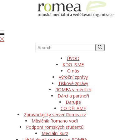
ÚVOD
KDO JSME
O nás
Výroční zprávy
Tiskové zprávy
ROMEA v médiích
Dárci a partneři
Darujte
CO DĚLÁME
Zpravodajský server Romea.cz
Měsíčník Romano voďi
Podpora romských studentů
Mediální kurz
Udržitelnost organizace ROMEA