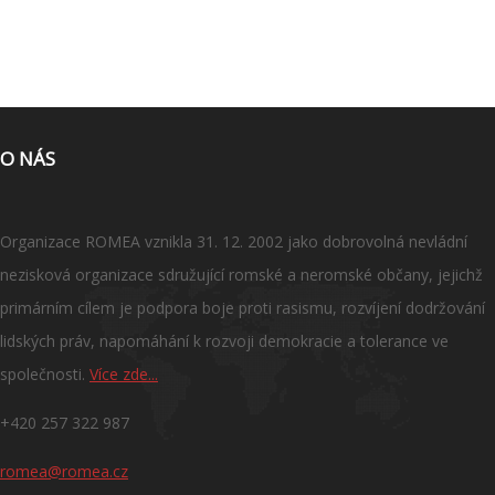
O NÁS
Organizace ROMEA vznikla 31. 12. 2002 jako dobrovolná nevládní
nezisková organizace sdružující romské a neromské občany, jejichž
primárním cílem je podpora boje proti rasismu, rozvíjení dodržování
lidských práv, napomáhání k rozvoji demokracie a tolerance ve
společnosti.
Více zde...
+420 257 322 987
romea@romea.cz