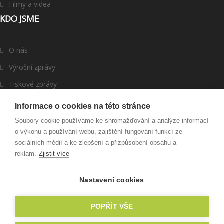
Filmy a videa
KDO JSME
O nás
Výroční zprávy
Tiskové zprávy
ROMEA v médiích
Informace o cookies na této stránce
Dárci a partneři
Soubory cookie používáme ke shromažďování a analýze informací
o výkonu a používání webu, zajištění fungování funkcí ze
Darujte
sociálních médií a ke zlepšení a přizpůsobení obsahu a
reklam.
Zjistit více
Nastavení cookies
© 2003 - 2022 ROMEA, o. p. s., Created by
RyNet.cz
POPŘÍT VŠE