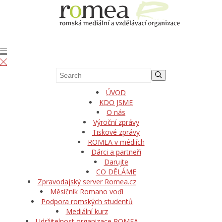
ÚVOD
KDO JSME
O nás
Výroční zprávy
Tiskové zprávy
ROMEA v médiích
Dárci a partneři
Darujte
CO DĚLÁME
Zpravodajský server Romea.cz
Měsíčník Romano voďi
Podpora romských studentů
Mediální kurz
Udržitelnost organizace ROMEA