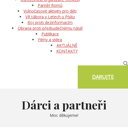
Paměť Romů
Volnočasové aktivity pro děti
VR tábora v Letech u Písku
Boj proti dezinformacím
Obrana proti předsudečnému násilí
Publikace
Filmy a videa
AKTUÁLNĚ
KONTAKTY
DARUJTE
Dárci a partneři
Moc děkujeme!