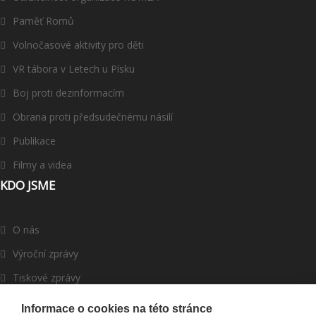
Paměť Romů
Volnočasové aktivity pro děti
VR tábora v Letech u Písku
Boj proti dezinformacím
Obrana proti předsudečnému násilí
Publikace
Filmy a videa
KDO JSME
O nás
Výroční zprávy
Tiskové zprávy
ROMEA v médiích
Informace o cookies na této stránce