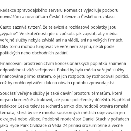
Redakce zpravodajského serveru Romea.cz vyjadřuje podporu
novinářům a novinářkám České televize a Českého rozhlasu.
Často zaznívá tvrzení, že televizní a rozhlasové poplatky jsou
„výpalné“. Ve skutečnosti jde o způsob, jak zajistit, aby média
veřejné služby nebyla závislá ani na vládě, ani na velkých firmách.
Díky tomu mohou fungovat ve veřejném zájmu, nikoli podle
politických nebo obchodních zadání.
Financování prostřednictvím koncesionářských poplatků znamená
odpovědnost vůči veřejnosti. Pokud by byla média veřejné služby
financována přímo státem, o jejich rozpočtu by rozhodovali politici,
což by mohlo vytvářet tlak na obsah i podobu zpravodajství.
Součástí veřejné služby je také dávání prostoru tématům, která
nejsou komerčně atraktivní, ale jsou společensky důležitá. Například
redaktor České televize Richard Samko dlouhodobě otevírá romská
témata, která by se v mnoha soukromých médiích objevovala jen
okrajově nebo vůbec. Podobně moderátor Daniel Stach v pořadech
jako Hyde Park Civilizace či Věda 24 přináší srozumitelné a věcné