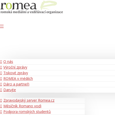
O nás
Výroční zprávy
Tiskové zprávy
ROMEA v médiích
Dárci a partneři
Darujte
Zpravodajský server Romea.cz
Měsíčník Romano voďi
Podpora romských studentů