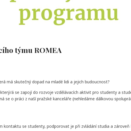
vacího týmu ROMEA
terá má skutečný dopad na mladé lidi a jejich budoucnost?
ý/á se zapojí do rozvoje vzdělávacích aktivit pro studenty a stude
ná se o práci z naší pražské kanceláře (nehledáme dálkovou spoluprác
m kontaktu se studenty, podporovat je při zvládání studia a zároveň 