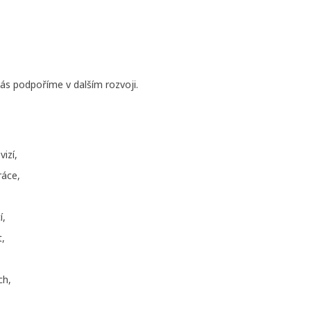
ás podpoříme v dalším rozvoji.
izí,
ráce,
í,
t,
ch,