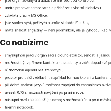
jste organizovaný/á a dokážete mít věci pod kontrolou,
umíte pracovat samostatně a přicházet s vlastní iniciativou,
zvládáte práci v MS Office,
jste spolehlivý/á, pečlivý/á a umíte si dobře řídit čas,
máte znalost angličtiny — není podmínkou, ale je výhodou. Rádi v
Co nabízíme
smysluplnou práci v organizaci s dlouholetou zkušeností a jasnou v
možnost být v přímém kontaktu se studenty a vidět dopad své p
různorodou agendu bez stereotypu,
prostor pro další vzdělávání, například formou školení a konferenc
při dobré znalosti jazyků možnost zapojení do zahraničních aktivi
úvazek 0,75 s možností navýšení po prvním roce,
nástupní mzdu 30 000 Kč (hrubého) s možností růstu po 6 měsící
firemní notebook.