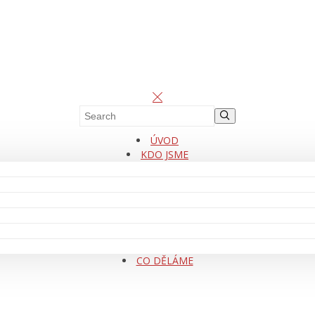
ÚVOD
KDO JSME
CO DĚLÁME