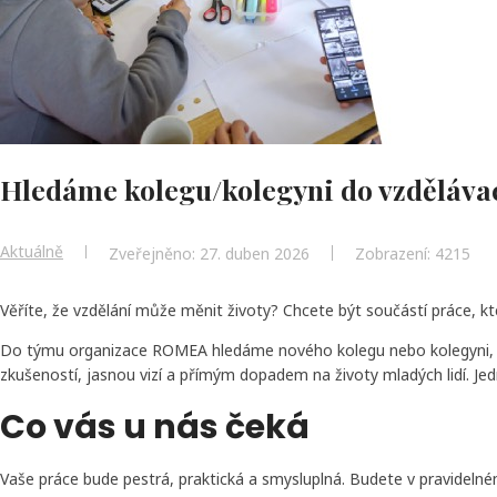
Hledáme kolegu/kolegyni do vzdělá
Aktuálně
Zveřejněno: 27. duben 2026
Zobrazení: 4215
Věříte, že vzdělání může měnit životy? Chcete být součástí práce, k
Do týmu organizace ROMEA hledáme nového kolegu nebo kolegyni, kter
zkušeností, jasnou vizí a přímým dopadem na životy mladých lidí. Jed
Co vás u nás čeká
Vaše práce bude pestrá, praktická a smysluplná. Budete v pravidelné