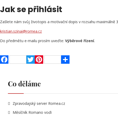
Jak se přihlásit
Zašlete nám svůj životopis a motivační dopis v rozsahu maximálně 
kristian.szinai@romea.cz
Do předmětu e-mailu prosím uveďte:
Výběrové řízení
.
Facebook
Twitter
Pinterest
Share
Co děláme
Zpravodajský server Romea.cz
Měsíčník Romano voďi