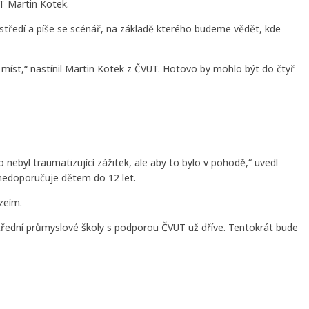
UT Martin Kotek.
rostředí a píše se scénář, na základě kterého budeme vědět, kde
 míst,“ nastínil Martin Kotek z ČVUT. Hotovo by mohlo být do čtyř
ebyl traumatizující zážitek, ale aby to bylo v pohodě,“ uvedl
 nedoporučuje dětem do 12 let.
uzeím.
řední průmyslové školy s podporou ČVUT už dříve. Tentokrát bude