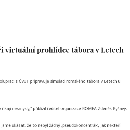
i virtuální prohlídce tábora v Letech
polupraci s ČVUT připravuje simulaci romského tábora v Letech u
říkají nesmysly,“ přiblížil ředitel organizace ROMEA Zdeněk Ryšavý,
ěli jsme ukázat, že to nebyl žádný ,pseudokoncentrák‘, jak někteří