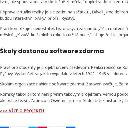
tvrdí, ale spousta lidí tam skutečně zemřela,“ doplnil vedoucí centr
Příprava virtuální reality je ale zatím na začátku. „Dávali jsme dohr
budou interaktivní prvky,“ přiblížil Ryšavý.
Práci komplikuje i nedostatek historických záznamů. „Těch materiálů 
měsíců. „K začátku školního roku to určitě bude,“ slibuje ředitel or
Školy dostanou software zdarma
Právě pro studenty je projekt určený především. Reakcí rodičů se Ro
Ryšavý. Vyzkoušet si, jak to vypadalo v letech 1942–1943 v jednom
Školám organizace nabídne software zdarma. Zároveň zvažuje, že 
Romský tábor přitom není prvním takovým projektem. Věrnou podobu 
ale práce těžší. „Zatímco u Osvětimi jsme měli dostatek historickýc
>>> VÍCE O PROJEKTU