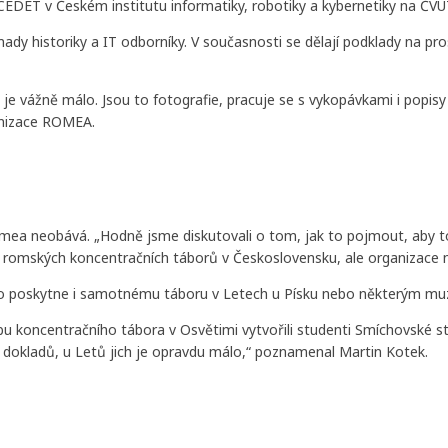
a CEDET v Českém institutu informatiky, robotiky a kybernetiky na ČV
omady historiky a IT odborníky. V současnosti se dělají podklady na p
je vážně málo. Jsou to fotografie, pracuje se s vykopávkami i popisy
ganizace ROMEA.
mea neobává. „Hodně jsme diskutovali o tom, jak to pojmout, aby to n
 z romských koncentračních táborů v Československu, ale organizace
ho poskytne i samotnému táboru v Letech u Písku nebo některým m
koncentračního tábora v Osvětimi vytvořili studenti Smíchovské st
h dokladů, u Letů jich je opravdu málo,“ poznamenal Martin Kotek.