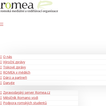
O nás
Výroční zprávy
Tiskové zprávy
ROMEA v médiích
Dárci a partneři
Darujte
Zpravodajský server Romea.cz
Měsíčník Romano voďi
Podpora romských studentů