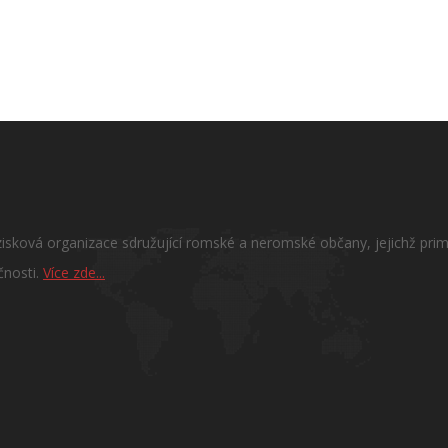
sková organizace sdružující romské a neromské občany, jejichž primá
čnosti.
Více zde...