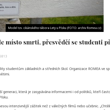
Model tzv. cikánského tábora Lety u Písku (FOTO: archiv Romea.cz)
 místo smrti, přesvědčí se studenti př
 6813
reality studentům základních a středních škol. Organizace ROMEA ve s
větimi.
eneraci, která je zasypávána informacemi i od politiků, kteří často 
Písku.
 odnesou intenzivnější zážitek než z válečných filmů nebo učebnic. „Cht