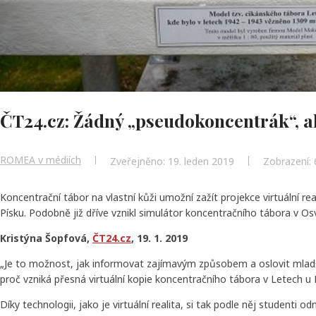
ČT24.cz: Žádný „pseudokoncentrák“, ale
ROMEA v médiích
Zveřejněno: 19. leden 2019
Zobrazení:
Koncentrační tábor na vlastní kůži umožní zažít projekce virtuální 
Písku. Podobně již dříve vznikl simulátor koncentračního tábora v Os
Kristýna Šopfová,
ČT24.cz
, 19. 1. 2019
„Je to možnost, jak informovat zajímavým způsobem a oslovit mladší g
proč vzniká přesná virtuální kopie koncentračního tábora v Letech u 
Díky technologii, jako je virtuální realita, si tak podle něj studenti