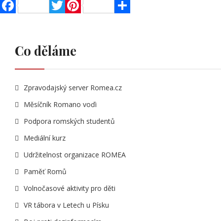
Facebook
Twitter
Pinterest
Share
Co děláme
Zpravodajský server Romea.cz
Měsíčník Romano voďi
Podpora romských studentů
Mediální kurz
Udržitelnost organizace ROMEA
Paměť Romů
Volnočasové aktivity pro děti
VR tábora v Letech u Písku