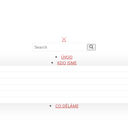
ÚVOD
KDO JSME
CO DĚLÁME