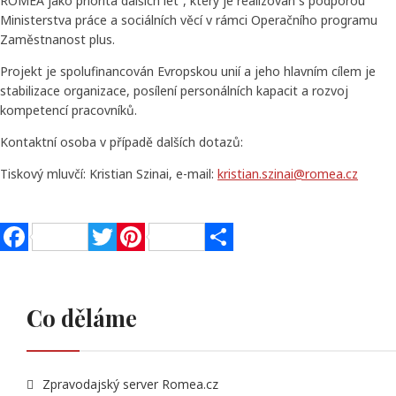
ROMEA jako priorita dalších let“, který je realizován s podporou
Ministerstva práce a sociálních věcí v rámci Operačního programu
Zaměstnanost plus.
Projekt je spolufinancován Evropskou unií a jeho hlavním cílem je
stabilizace organizace, posílení personálních kapacit a rozvoj
kompetencí pracovníků.
Kontaktní osoba v případě dalších dotazů:
Tiskový mluvčí: Kristian Szinai, e-mail:
kristian.szinai@romea.cz
Facebook
Twitter
Pinterest
Share
Co děláme
Zpravodajský server Romea.cz