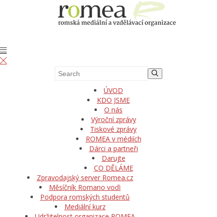
ÚVOD
KDO JSME
O nás
Výroční zprávy
Tiskové zprávy
ROMEA v médiích
Dárci a partneři
Darujte
CO DĚLÁME
Zpravodajský server Romea.cz
Měsíčník Romano voďi
Podpora romských studentů
Mediální kurz
Udržitelnost organizace ROMEA