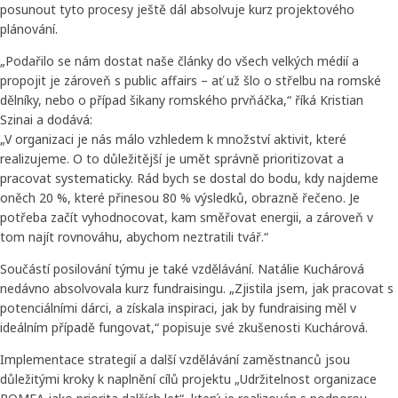
posunout tyto procesy ještě dál absolvuje kurz projektového
plánování.
„Podařilo se nám dostat naše články do všech velkých médií a
propojit je zároveň s public affairs – ať už šlo o střelbu na romské
dělníky, nebo o případ šikany romského prvňáčka,“ říká Kristian
Szinai a dodává:
„V organizaci je nás málo vzhledem k množství aktivit, které
realizujeme. O to důležitější je umět správně prioritizovat a
pracovat systematicky. Rád bych se dostal do bodu, kdy najdeme
oněch 20 %, které přinesou 80 % výsledků, obrazně řečeno. Je
potřeba začít vyhodnocovat, kam směřovat energii, a zároveň v
tom najít rovnováhu, abychom neztratili tvář.“
Součástí posilování týmu je také vzdělávání. Natálie Kuchárová
nedávno absolvovala kurz fundraisingu. „Zjistila jsem, jak pracovat s
potenciálními dárci, a získala inspiraci, jak by fundraising měl v
ideálním případě fungovat,“ popisuje své zkušenosti Kuchárová.
Implementace strategií a další vzdělávání zaměstnanců jsou
důležitými kroky k naplnění cílů projektu „Udržitelnost organizace