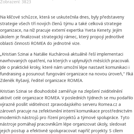
Zobrazení: 3823
Na klíčové schůzce, která se uskutečnila dnes, byly představeny
strategie všech tří nových členů týmu a také celková strategie
organizace, na níž pracuje externí expertka Yveta Kenety. Jejím
úkolem je finalizovat strategický rámec, který propojí jednotlivé
oblasti činnosti ROMEA do jednotné vize.
„Kristian Szinai a Natálie Kuchárová aktuálně řeší implementaci
navrhovaných opatření, na kterých v uplynulých měsících pracovali.
Jde o praktické kroky, které nám umožní lépe nastavit komunikaci i
fundraising a posunout fungování organizace na novou úroveň,“ říká
Zdeněk Ryšavý, ředitel organizace ROMEA.
Kristian Szinai se dlouhodobě zaměřuje na zlepšení zviditelnění
aktivit celé organizace ROMEA. V posledních týdnech se mu podařilo
výrazně posílit viditelnost zpravodajského serveru Romea.cz a
zároveň pracuje na zefektivnění interní komunikace prostřednictvím
moderních nástrojů pro řízení projektů a týmové spolupráce. Tyto
nástroje pomáhají pracovníkům lépe organizovat úkoly, sledovat
jejich postup a efektivně spolupracovat napříč projekty. S cílem