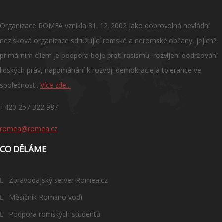
Organizace ROMEA vznikla 31. 12. 2002 jako dobrovolná nevládní
nezisková organizace sdružující romské a neromské občany, jejichž
primárním cílem je podpora boje proti rasismu, rozvíjení dodržování
lidských práv, napomáhání k rozvoji demokracie a tolerance ve
společnosti.
Více zde...
+420 257 322 987
romea@romea.cz
CO DĚLÁME
Zpravodajský server Romea.cz
Měsíčník Romano voďi
Podpora romských studentů