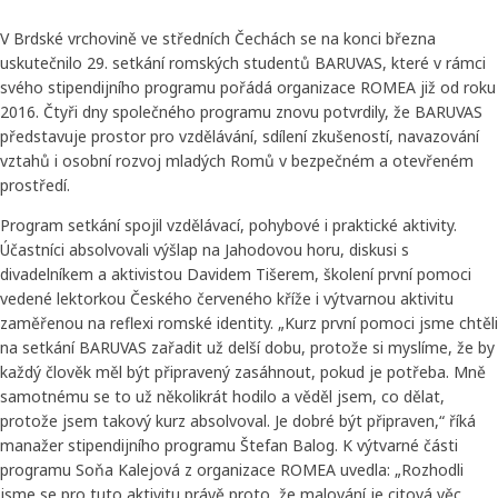
V Brdské vrchovině ve středních Čechách se na konci března
uskutečnilo 29. setkání romských studentů BARUVAS, které v rámci
svého stipendijního programu pořádá organizace ROMEA již od roku
2016. Čtyři dny společného programu znovu potvrdily, že BARUVAS
představuje prostor pro vzdělávání, sdílení zkušeností, navazování
vztahů i osobní rozvoj mladých Romů v bezpečném a otevřeném
prostředí.
Program setkání spojil vzdělávací, pohybové i praktické aktivity.
Účastníci absolvovali výšlap na Jahodovou horu, diskusi s
divadelníkem a aktivistou Davidem Tišerem, školení první pomoci
vedené lektorkou Českého červeného kříže i výtvarnou aktivitu
zaměřenou na reflexi romské identity. „Kurz první pomoci jsme chtěli
na setkání BARUVAS zařadit už delší dobu, protože si myslíme, že by
každý člověk měl být připravený zasáhnout, pokud je potřeba. Mně
samotnému se to už několikrát hodilo a věděl jsem, co dělat,
protože jsem takový kurz absolvoval. Je dobré být připraven,“ říká
manažer stipendijního programu Štefan Balog. K výtvarné části
programu Soňa Kalejová z organizace ROMEA uvedla: „Rozhodli
jsme se pro tuto aktivitu právě proto, že malování je citová věc.