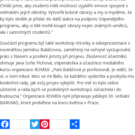
Chtěli jsme, aby studenti měli možnost vyjádřit emoce spojené s
vnímáním jejich identity. Vytvořili krásné obrazy a my si myslíme, že
by bylo skvělé je přidat do další aukce na podporu Stipendijního
programu, aby si lidé mohli koupit obrazy nejen známých umělců,
ale i samotných studentů.“
Součástí programu byl také workshop rétoriky a sebeprezentace s
novinářkou Jarmilou Balážovou, zaměřený na veřejné vystupování,
práci s hlasem a posílení jistoty při projevu. Zkušenost účastníků
shrnuje Jana Sofie Píchová, stipendistka a účastnice mediálního
kurzu organizace ROMEA: „Paní Balážová je profesionál, je vidět, že
ví, o čem mluví. Moc se mi líbilo, že každého vyslechla a poskytla mu
konkrétní rady, jak svůj projev vylepšit. Pro mě to bylo velice
užitečné a ráda bych se podobných workshopů zúčastnila i do
budoucna.“ Organizace ROMEA nyní připravuje jubilejní 30. setkání
BARUVAS, které proběhne na konci května v Praze.
Facebook
Twitter
Pinterest
Share