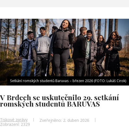
Setkání romských studentů Baruvas – březen 2026 (FOTO: Lukáš Cirok)
V Brdech se uskutečnilo 29. setkání
romských studentů BARUVAS
Tiskové zprávy
Zveřejněno: 2. duben 2026
Zobrazení: 2329