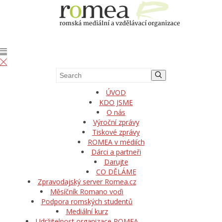
ÚVOD
KDO JSME
O nás
Výroční zprávy
Tiskové zprávy
ROMEA v médiích
Dárci a partneři
Darujte
CO DĚLÁME
Zpravodajský server Romea.cz
Měsíčník Romano voďi
Podpora romských studentů
Mediální kurz
Udržitelnost organizace ROMEA