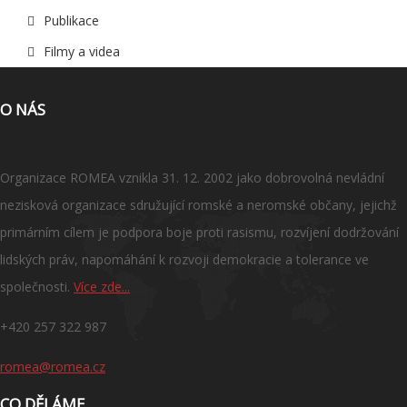
Publikace
Filmy a videa
O NÁS
Organizace ROMEA vznikla 31. 12. 2002 jako dobrovolná nevládní
nezisková organizace sdružující romské a neromské občany, jejichž
primárním cílem je podpora boje proti rasismu, rozvíjení dodržování
lidských práv, napomáhání k rozvoji demokracie a tolerance ve
společnosti.
Více zde...
+420 257 322 987
romea@romea.cz
CO DĚLÁME