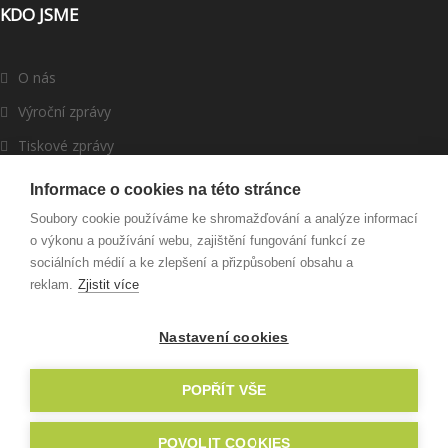
KDO JSME
O nás
Výroční zprávy
Tiskové zprávy
ROMEA v médiích
Informace o cookies na této stránce
Dárci a partneři
Soubory cookie používáme ke shromažďování a analýze informací
o výkonu a používání webu, zajištění fungování funkcí ze
Darujte
sociálních médií a ke zlepšení a přizpůsobení obsahu a
reklam.
Zjistit více
Nastavení cookies
© 2003 - 2022 ROMEA, o. p. s., Created by
RyNet.cz
POPŘÍT VŠE
POVOLIT COOKIES